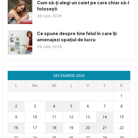
Cum să-ți alegi un caiet pe care chiar să-l
folosești
28 iulie 2026
Ce spune despre tine felul în care îți
amenajezi spațiul de lucru
28 iulie 2026
DECEMBRIE 2024
L
Ma
Mi
J
V
S
D
1
2
3
4
5
6
7
8
9
10
11
12
13
14
15
16
17
18
19
20
21
22
23
24
25
26
27
28
29