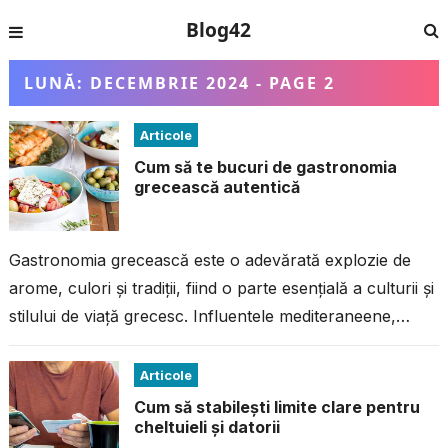
Blog42
LUNĂ:
DECEMBRIE 2024
- PAGE 2
Articole
Cum să te bucuri de gastronomia
grecească autentică
Gastronomia grecească este o adevărată explozie de
arome, culori și tradiții, fiind o parte esențială a culturii și
stilului de viață grecesc. Influentele mediteraneene,
alături de ingrediente locale...
Articole
Cum să stabilești limite clare pentru
cheltuieli și datorii