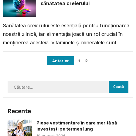
sănătatea creierului
Sănătatea creierului este esențială pentru funcționarea
noastră zilnică, iar alimentația joacă un rol crucial în
menținerea acesteia. Vitaminele și mineralele sunt
nutrienți esențiali care contribuie la procesul de...
Paginație
Anterior
1
2
articole
Caută
după:
Recente
Piese vestimentare în care merită să
investești pe termen lung
10 august 2026