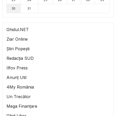
30
31
Ghidul.NET
Ziar Online
Știri Popești
Redacția SUD
Ilfov Press
Anunț Util
4My România
Un Trecător
Mega Finanțare
Ghid Liber