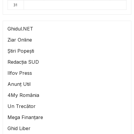
31
Ghidul.NET
Ziar Online
Știri Popești
Redacția SUD
Ilfov Press
Anunț Util
4My România
Un Trecător
Mega Finanțare
Ghid Liber