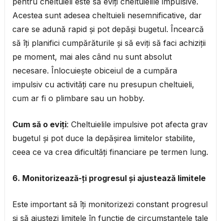
pentru cheltuieli este să eviți cheltuielile impulsive.
Acestea sunt adesea cheltuieli nesemnificative, dar
care se adună rapid și pot depăși bugetul. Încearcă
să îți planifici cumpărăturile și să eviți să faci achiziții
pe moment, mai ales când nu sunt absolut
necesare. Înlocuiește obiceiul de a cumpăra
impulsiv cu activități care nu presupun cheltuieli,
cum ar fi o plimbare sau un hobby.
Cum să o eviți
: Cheltuielile impulsive pot afecta grav
bugetul și pot duce la depășirea limitelor stabilite,
ceea ce va crea dificultăți financiare pe termen lung.
6. Monitorizează-ți progresul și ajustează limitele
Este important să îți monitorizezi constant progresul
și să ajustezi limitele în funcție de circumstanțele tale