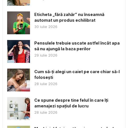
Eticheta „fără zahăr” nu înseamnă
automat un produs echilibrat
30 iulie 2026
Pensulele trebuie uscate astfel încât apa
să nu ajungă la baza perilor
29 iulie 2026
Cum să-ți alegi un caiet pe care chiar să-l
folosești
28 iulie 2026
Ce spune despre tine felul în care îți
amenajezi spațiul de lucru
28 iulie 2026