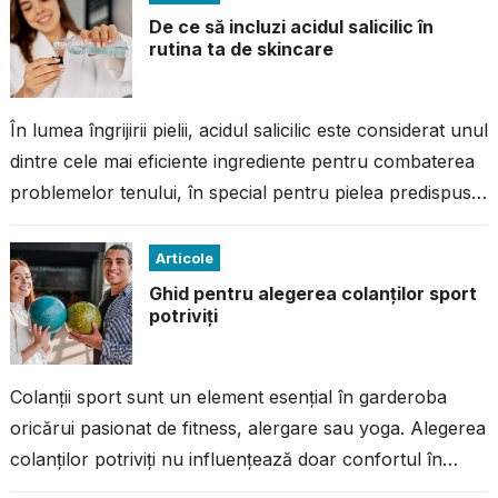
De ce să incluzi acidul salicilic în
rutina ta de skincare
În lumea îngrijirii pielii, acidul salicilic este considerat unul
dintre cele mai eficiente ingrediente pentru combaterea
problemelor tenului, în special pentru pielea predispusă
la imperfecțiuni. Dacă ai avut...
Articole
Ghid pentru alegerea colanților sport
potriviți
Colanții sport sunt un element esențial în garderoba
oricărui pasionat de fitness, alergare sau yoga. Alegerea
colanților potriviți nu influențează doar confortul în
timpul antrenamentului, ci și performanța...