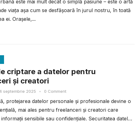
urbană este mai mult decât o simplă pasiune – este o artă
de viața așa cum se desfășoară în jurul nostru, în toată
a ei. Orașele,...
de criptare a datelor pentru
eri și creatori
4 septembrie 2025
•
0 Comment
ală, protejarea datelor personale și profesionale devine o
sențială, mai ales pentru freelanceri și creatori care
informații sensibile sau confidențiale. Securitatea datelor