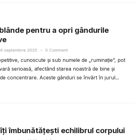
 blânde pentru a opri gândurile
ve
6 septembrie 2025
•
0 Comment
petitive, cunoscute și sub numele de „ruminație”, pot
vară serioasă, afectând starea noastră de bine și
de concentrare. Aceste gânduri se învârt în jurul...
ți îmbunătățești echilibrul corpului