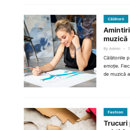
Călătorii
Amintiri
muzică
By
Admin
•
1
Călătoriile 
emoție. Fiec
de muzică a
Fashion
Trucuri 