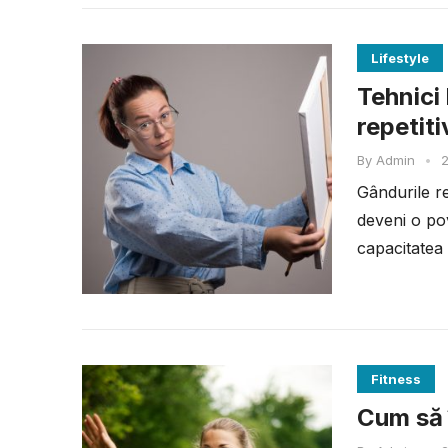
Lifestyle
Tehnici
repetiti
By
Admin
•
2
Gândurile re
deveni o po
capacitatea 
Fitness
Cum să î