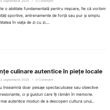
4 septembrie 2025
•
0 Comment
ste o abilitate fundamentală pentru mișcare, fie că vorbim
ități sportive, antrenamente de forță sau pur și simplu
itatea în viața de zi cu zi....
țe culinare autentice în piețe locale
2 septembrie 2025
•
0 Comment
 nu înseamnă doar peisaje spectaculoase sau obiective
presionante, ci și gusturi care îți rămân în memorie.
 mai autentice moduri de a descoperi cultura unui...