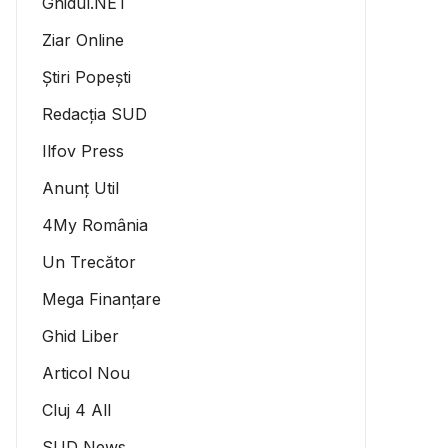
Ghidul.NET
Ziar Online
Știri Popești
Redacția SUD
Ilfov Press
Anunț Util
4My România
Un Trecător
Mega Finanțare
Ghid Liber
Articol Nou
Cluj 4 All
SUD News