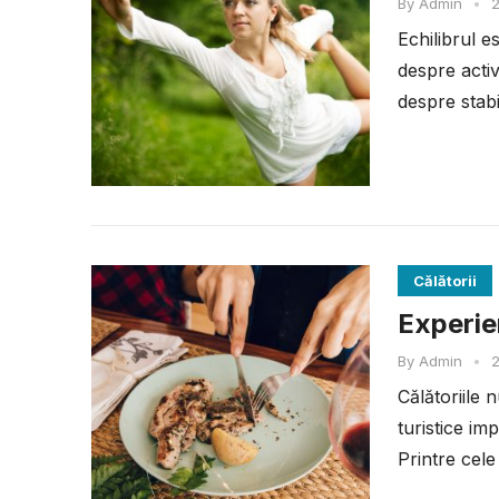
By
Admin
•
2
Echilibrul e
despre activ
despre stabil
Călătorii
Experien
By
Admin
•
2
Călătoriile
turistice im
Printre cele