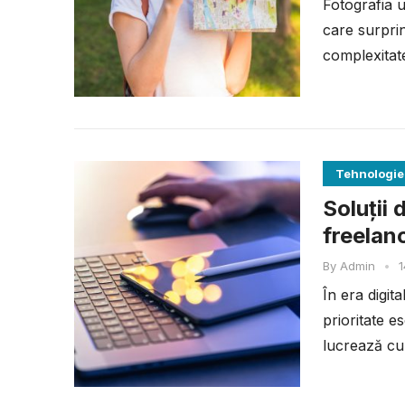
Fotografia 
care surprin
complexitate
Tehnologie
Soluții 
freelanc
By
Admin
•
1
În era digit
prioritate e
lucrează cu 
nu...