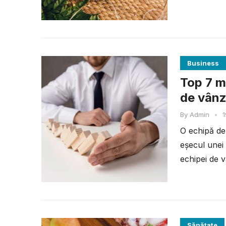
Business
Top 7 m
de vânz
By
Admin
•
1
O echipă de 
eșecul unei
echipei de v
Sănătate