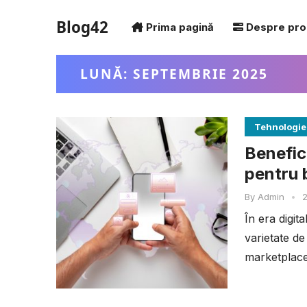
Blog42
Prima pagină
Despre pro
LUNĂ:
SEPTEMBRIE 2025
Tehnologie
Benefic
pentru 
By
Admin
•
2
În era digit
varietate de 
marketplace-
medii are pro