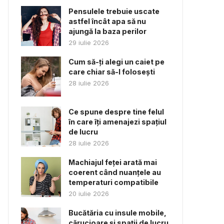
Pensulele trebuie uscate
astfel încât apa să nu
ajungă la baza perilor
29 iulie 2026
Cum să-ți alegi un caiet pe
care chiar să-l folosești
28 iulie 2026
Ce spune despre tine felul
în care îți amenajezi spațiul
de lucru
28 iulie 2026
Machiajul feței arată mai
coerent când nuanțele au
temperaturi compatibile
20 iulie 2026
Bucătăria cu insule mobile,
cărucioare și spații de lucru