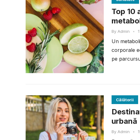
Top 10 
metabol
By
Admin
•
1
Un metaboli
corporale ec
pe parcursul
Călătorii
Destinaț
urbană
By
Admin
•
1