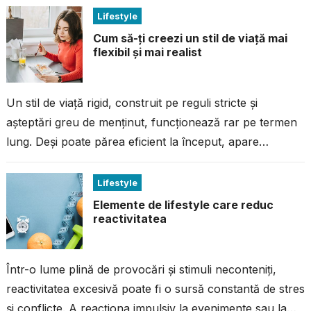
Lifestyle
Cum să-ți creezi un stil de viață mai
flexibil și mai realist
Un stil de viață rigid, construit pe reguli stricte și
așteptări greu de menținut, funcționează rar pe termen
lung. Deși poate părea eficient la început, apare
inevitabil momentul...
Lifestyle
Elemente de lifestyle care reduc
reactivitatea
Într-o lume plină de provocări și stimuli neconteniți,
reactivitatea excesivă poate fi o sursă constantă de stres
și conflicte. A reacționa impulsiv la evenimente sau la