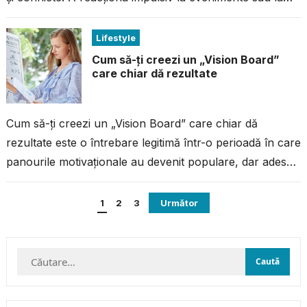
comportamentul altora...
Lifestyle
Cum să-ți creezi un „Vision Board”
care chiar dă rezultate
Cum să-ți creezi un „Vision Board” care chiar dă
rezultate este o întrebare legitimă într-o perioadă în care
panourile motivaționale au devenit populare, dar adesea
rămân simple colaje...
Paginație
1
2
3
Următor
articole
Caută
după: