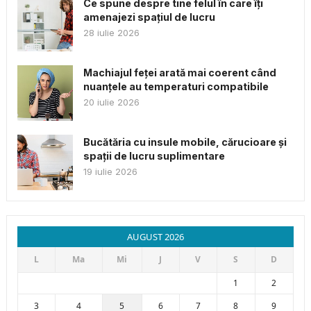
Ce spune despre tine felul în care îți
amenajezi spațiul de lucru
28 iulie 2026
Machiajul feței arată mai coerent când
nuanțele au temperaturi compatibile
20 iulie 2026
Bucătăria cu insule mobile, cărucioare și
spații de lucru suplimentare
19 iulie 2026
AUGUST 2026
L
Ma
Mi
J
V
S
D
1
2
3
4
5
6
7
8
9