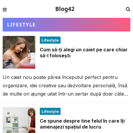
Blog42
LIFESTYLE
Lifestyle
Cum să-ți alegi un caiet pe care chiar
să-l folosești
Un caiet nou poate părea începutul perfect pentru
organizare, idei creative sau dezvoltare personală, însă
de multe ori ajunge uitat într-un sertar după doar câteva
pagini completate. Problema...
Lifestyle
Ce spune despre tine felul în care îți
amenajezi spațiul de lucru