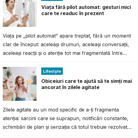
Viața fără pilot automat: gesturi mici
care te readuc în prezent
Viața pe „pilot automat” apare treptat, fără un moment
clar de început: aceleași drumuri, aceleași conversații,
aceleași reacții și o atenție tot mai fragmentată între
sarcini, notificări și...
Lifestyle
Obiceiuri care te ajută să te simți mai
ancorat în zilele agitate
Zilele agitate au un mod specific de a-ți fragmenta
atenția: sarcini care se suprapun, notificări constante,
schimbări de plan și senzația că totul trebuie rezolvat
simultan. În astfel...