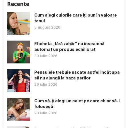
Recente
Cum alegi culorile care îți pun în valoare
tenul
5 august 2026
Eticheta „fără zahăr” nu înseamnă
automat un produs echilibrat
30 iulie 2026
Pensulele trebuie uscate astfel încât apa
să nu ajungă la baza perilor
29 iulie 2026
Cum să-ți alegi un caiet pe care chiar să-l
folosești
28 iulie 2026