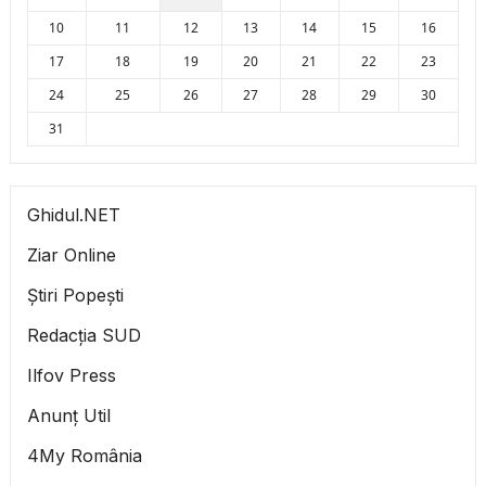
10
11
12
13
14
15
16
17
18
19
20
21
22
23
24
25
26
27
28
29
30
31
Ghidul.NET
Ziar Online
Știri Popești
Redacția SUD
Ilfov Press
Anunț Util
4My România