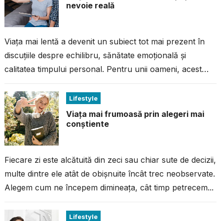
nevoie reală
Viața mai lentă a devenit un subiect tot mai prezent în
discuțiile despre echilibru, sănătate emoțională și
calitatea timpului personal. Pentru unii oameni, acest
concept pare doar o...
Lifestyle
Viața mai frumoasă prin alegeri mai
conștiente
Fiecare zi este alcătuită din zeci sau chiar sute de decizii,
multe dintre ele atât de obișnuite încât trec neobservate.
Alegem cum ne începem dimineața, cât timp petrecem...
Lifestyle