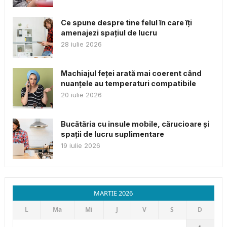
Ce spune despre tine felul în care îți
amenajezi spațiul de lucru
28 iulie 2026
Machiajul feței arată mai coerent când
nuanțele au temperaturi compatibile
20 iulie 2026
Bucătăria cu insule mobile, cărucioare și
spații de lucru suplimentare
19 iulie 2026
MARTIE 2026
L
Ma
Mi
J
V
S
D