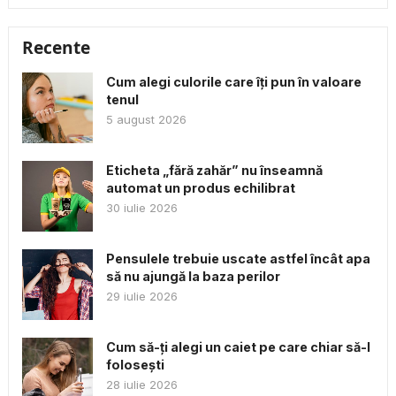
Recente
Cum alegi culorile care îți pun în valoare
tenul
5 august 2026
Eticheta „fără zahăr” nu înseamnă
automat un produs echilibrat
30 iulie 2026
Pensulele trebuie uscate astfel încât apa
să nu ajungă la baza perilor
29 iulie 2026
Cum să-ți alegi un caiet pe care chiar să-l
folosești
28 iulie 2026