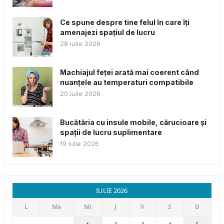
Ce spune despre tine felul în care îți
amenajezi spațiul de lucru
28 iulie 2026
Machiajul feței arată mai coerent când
nuanțele au temperaturi compatibile
20 iulie 2026
Bucătăria cu insule mobile, cărucioare și
spații de lucru suplimentare
19 iulie 2026
IULIE 2026
L
Ma
Mi
J
V
S
D