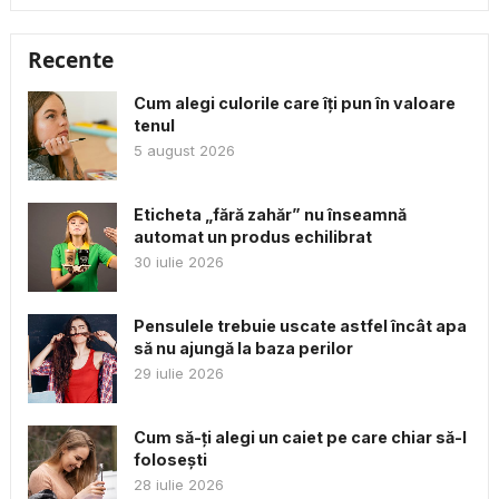
Recente
Cum alegi culorile care îți pun în valoare
tenul
5 august 2026
Eticheta „fără zahăr” nu înseamnă
automat un produs echilibrat
30 iulie 2026
Pensulele trebuie uscate astfel încât apa
să nu ajungă la baza perilor
29 iulie 2026
Cum să-ți alegi un caiet pe care chiar să-l
folosești
28 iulie 2026