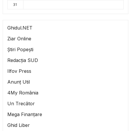
31
Ghidul.NET
Ziar Online
Știri Popești
Redacția SUD
Ilfov Press
Anunț Util
4My România
Un Trecător
Mega Finanțare
Ghid Liber