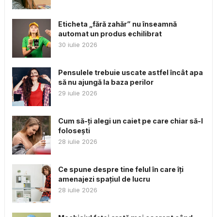
Eticheta „fără zahăr” nu înseamnă
automat un produs echilibrat
30 iulie 2026
Pensulele trebuie uscate astfel încât apa
să nu ajungă la baza perilor
29 iulie 2026
Cum să-ți alegi un caiet pe care chiar să-l
folosești
28 iulie 2026
Ce spune despre tine felul în care îți
amenajezi spațiul de lucru
28 iulie 2026