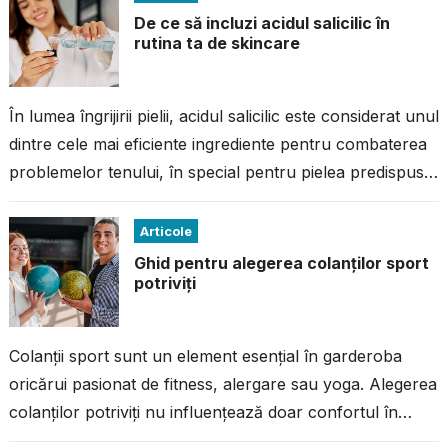
De ce să incluzi acidul salicilic în
rutina ta de skincare
În lumea îngrijirii pielii, acidul salicilic este considerat unul
dintre cele mai eficiente ingrediente pentru combaterea
problemelor tenului, în special pentru pielea predispusă
la imperfecțiuni. Dacă ai avut...
Articole
Ghid pentru alegerea colanților sport
potriviți
Colanții sport sunt un element esențial în garderoba
oricărui pasionat de fitness, alergare sau yoga. Alegerea
colanților potriviți nu influențează doar confortul în
timpul antrenamentului, ci și performanța...