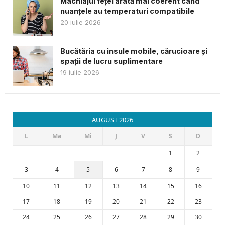
Machiajul feței arată mai coerent când
nuanțele au temperaturi compatibile
20 iulie 2026
Bucătăria cu insule mobile, cărucioare și
spații de lucru suplimentare
19 iulie 2026
AUGUST 2026
L
Ma
Mi
J
V
S
D
1
2
3
4
5
6
7
8
9
10
11
12
13
14
15
16
17
18
19
20
21
22
23
24
25
26
27
28
29
30