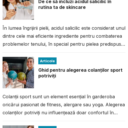
De ce să incluzi acidul salicilic în
rutina ta de skincare
În lumea îngrijirii pielii, acidul salicilic este considerat unul
dintre cele mai eficiente ingrediente pentru combaterea
problemelor tenului, în special pentru pielea predispusă
la imperfecțiuni. Dacă ai avut...
Articole
Ghid pentru alegerea colanților sport
potriviți
Colanții sport sunt un element esențial în garderoba
oricărui pasionat de fitness, alergare sau yoga. Alegerea
colanților potriviți nu influențează doar confortul în
timpul antrenamentului, ci și performanța...