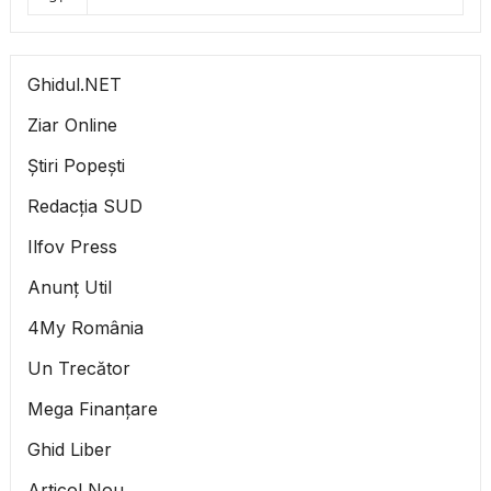
Ghidul.NET
Ziar Online
Știri Popești
Redacția SUD
Ilfov Press
Anunț Util
4My România
Un Trecător
Mega Finanțare
Ghid Liber
Articol Nou