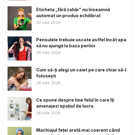
Eticheta „fără zahăr” nu înseamnă
automat un produs echilibrat
30 iulie 2026
Pensulele trebuie uscate astfel încât apa
să nu ajungă la baza perilor
29 iulie 2026
Cum să-ți alegi un caiet pe care chiar să-l
folosești
28 iulie 2026
Ce spune despre tine felul în care îți
amenajezi spațiul de lucru
28 iulie 2026
Machiajul feței arată mai coerent când