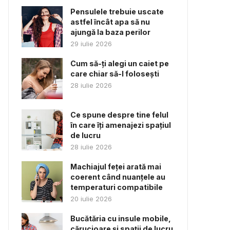
Pensulele trebuie uscate
astfel încât apa să nu
ajungă la baza perilor
29 iulie 2026
Cum să-ți alegi un caiet pe
care chiar să-l folosești
28 iulie 2026
Ce spune despre tine felul
în care îți amenajezi spațiul
de lucru
28 iulie 2026
Machiajul feței arată mai
coerent când nuanțele au
temperaturi compatibile
20 iulie 2026
Bucătăria cu insule mobile,
cărucioare și spații de lucru