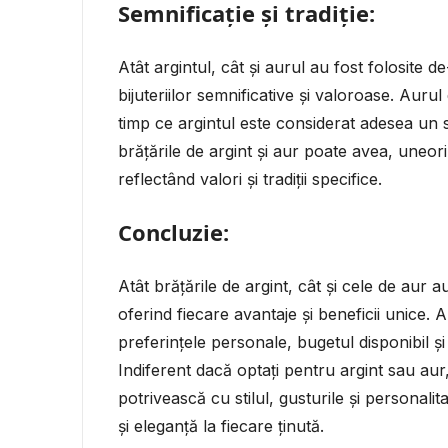
Semnificație și tradiție:
Atât argintul, cât și aurul au fost folosite 
bijuteriilor semnificative și valoroase. Auru
timp ce argintul este considerat adesea un simb
brățările de argint și aur poate avea, uneori
reflectând valori și tradiții specifice.
Concluzie:
Atât brățările de argint, cât și cele de aur 
oferind fiecare avantaje și beneficii unice.
preferințele personale, bugetul disponibil și
Indiferent dacă optați pentru argint sau aur
potrivească cu stilul, gusturile și persona
și eleganță la fiecare ținută.