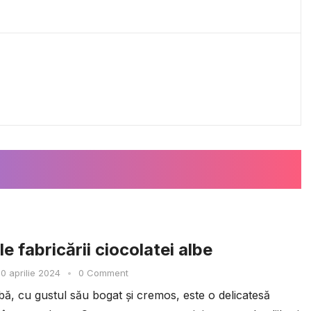
e fabricării ciocolatei albe
0 aprilie 2024
•
0 Comment
bă, cu gustul său bogat și cremos, este o delicatesă