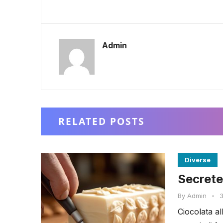
Admin
RELATED POSTS
Diverse
Secretel
By
Admin
•
3
Ciocolata al