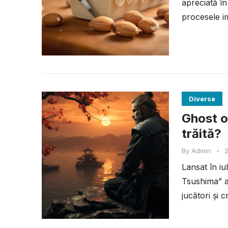
apreciată în
procesele im
Diverse
Ghost o
trăită?
By
Admin
•
2
Lansat în i
Tsushima” a
jucători și c