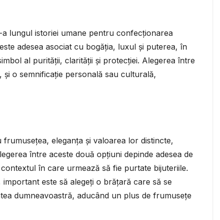
de-a lungul istoriei umane pentru confecționarea
l este adesea asociat cu bogăția, luxul și puterea, în
ol al purității, clarității și protecției. Alegerea între
, și o semnificație personală sau culturală,
au frumusețea, eleganța și valoarea lor distincte,
 Alegerea între aceste două opțiuni depinde adesea de
 contextul în care urmează să fie purtate bijuteriile.
, important este să alegeți o brățară care să se
litatea dumneavoastră, aducând un plus de frumusețe