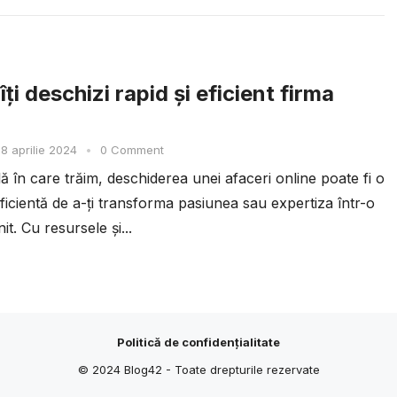
ți deschizi rapid și eficient firma
8 aprilie 2024
•
0 Comment
ală în care trăim, deschiderea unei afaceri online poate fi o
ficientă de a-ți transforma pasiunea sau expertiza într-o
it. Cu resursele și...
Politică de confidențialitate
© 2024
Blog42
- Toate drepturile rezervate