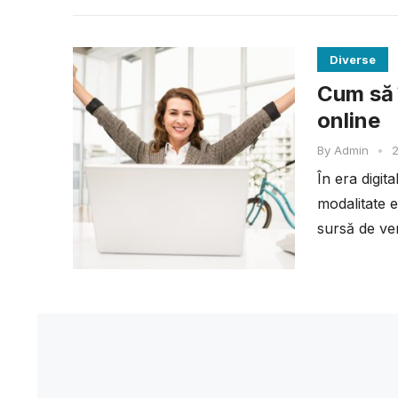
Diverse
Cum să î
online
By
Admin
•
2
În era digit
modalitate e
sursă de ven