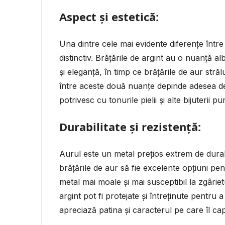
Aspect și estetică:
Una dintre cele mai evidente diferențe între 
distinctiv. Brățările de argint au o nuanță 
și eleganță, în timp ce brățările de aur str
între aceste două nuanțe depinde adesea de
potrivesc cu tonurile pielii și alte bijuterii pu
Durabilitate și rezistență:
Aurul este un metal prețios extrem de durab
brățările de aur să fie excelente opțiuni pen
metal mai moale și mai susceptibil la zgâriet
argint pot fi protejate și întreținute pentru a
apreciază patina și caracterul pe care îl cap