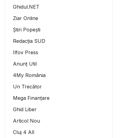
Ghidul.NET
Ziar Online
Știri Popești
Redacția SUD
Ilfov Press
Anunț Util
4My România
Un Trecător
Mega Finanțare
Ghid Liber
Articol Nou
Cluj 4 All