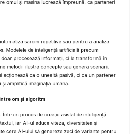
 care omul și mașina lucrează împreună, ca parteneri
automatiza sarcini repetitive sau pentru a analiza
s. Modelele de inteligență artificială precum
oar procesează informații, ci le transformă în
une melodii, ilustra concepte sau genera scenarii.
i acționează ca o unealtă pasivă, ci ca un partener
i și amplifică imaginația umană.
ntre om și algoritm
ă. Într-un proces de creație asistat de inteligență
textul, iar AI-ul aduce viteza, diversitatea și
e cere AI-ului să genereze zeci de variante pentru