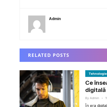
Admin
RELATED POSTS
Tehnologie
Ce înse
digitală
By
Admin
•
1
În era digita