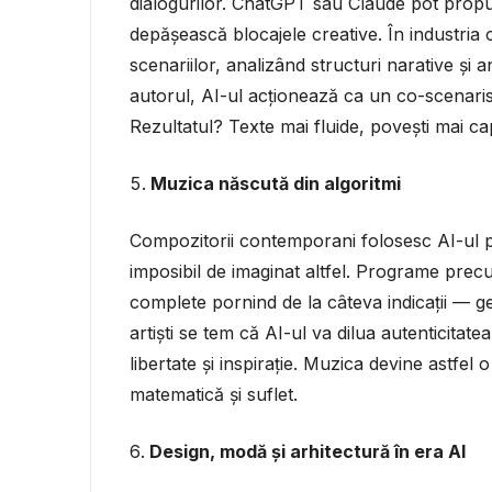
dialogurilor. ChatGPT sau Claude pot propune
depășească blocajele creative. În industria 
scenariilor, analizând structuri narative și a
autorul, AI-ul acționează ca un co-scenarist
Rezultatul? Texte mai fluide, povești mai ca
Muzica născută din algoritmi
Compozitorii contemporani folosesc AI-ul p
imposibil de imaginat altfel. Programe pr
complete pornind de la câteva indicații — g
artiști se tem că AI-ul va dilua autenticitate
libertate și inspirație. Muzica devine astfel 
matematică și suflet.
Design, modă și arhitectură în era AI