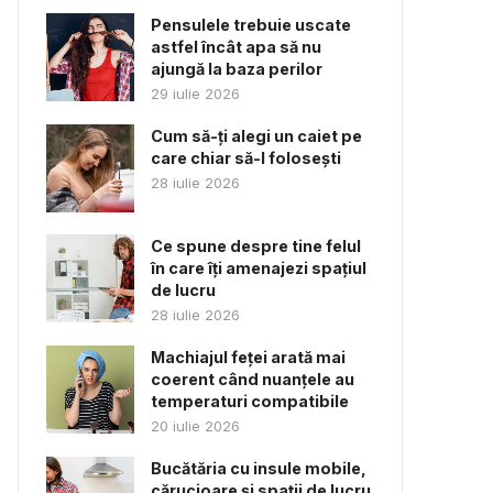
Pensulele trebuie uscate
astfel încât apa să nu
ajungă la baza perilor
29 iulie 2026
Cum să-ți alegi un caiet pe
care chiar să-l folosești
28 iulie 2026
Ce spune despre tine felul
în care îți amenajezi spațiul
de lucru
28 iulie 2026
Machiajul feței arată mai
coerent când nuanțele au
temperaturi compatibile
20 iulie 2026
Bucătăria cu insule mobile,
cărucioare și spații de lucru