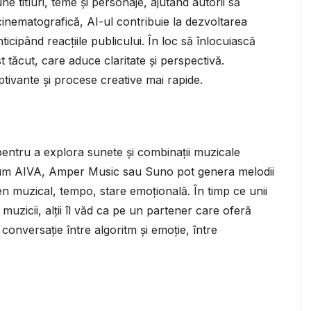
 titluri, teme și personaje, ajutând autorii să
cinematografică, AI-ul contribuie la dezvoltarea
nticipând reacțiile publicului. În loc să înlocuiască
 tăcut, care aduce claritate și perspectivă.
ptivante și procese creative mai rapide.
entru a explora sunete și combinații muzicale
ecum AIVA, Amper Music sau Suno pot genera melodii
en muzical, tempo, stare emoțională. În timp ce unii
a muzicii, alții îl văd ca pe un partener care oferă
o conversație între algoritm și emoție, între