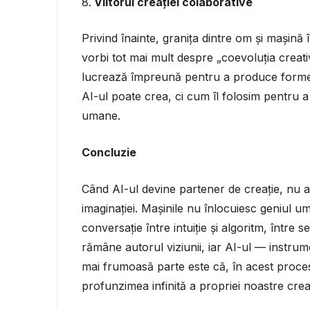
Viitorul creației colaborative
Privind înainte, granița dintre om și mașină
vorbi tot mai mult despre „coevoluția creati
lucrează împreună pentru a produce forme
AI-ul poate crea, ci cum îl folosim pentru 
umane.
Concluzie
Când AI-ul devine partener de creație, nu asi
imaginației. Mașinile nu înlocuiesc geniul uman
conversație între intuiție și algoritm, între s
rămâne autorul viziunii, iar AI-ul — instrum
mai frumoasă parte este că, în acest proces,
profunzimea infinită a propriei noastre creati