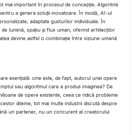
tot mai important în procesul de concepție. Algoritmii
 pentru a genera soluții inovatoare. În modă, AI-ul
ersonalizate, adaptate gusturilor individuale. În
de lumină, spațiu și flux uman, oferind arhitecților
ivitatea devine astfel o combinație între viziune umană
re esențială: cine este, de fapt, autorul unei opere
omptul sau algoritmul care a produs imaginea? De
lioane de opere existente, ceea ce ridică probleme
 acestor dileme, tot mai multe industrii discută despre
mână un partener, nu un concurent al creatorului