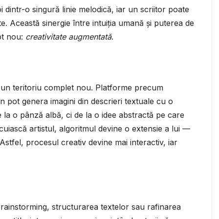
dintr-o singură linie melodică, iar un scriitor poate
te. Această sinergie între intuiția umană și puterea de
pt nou:
creativitate augmentată
.
s un teritoriu complet nou. Platforme precum
n pot genera imagini din descrieri textuale cu o
e la o pânză albă, ci de la o idee abstractă pe care
ocuiască artistul, algoritmul devine o extensie a lui —
Astfel, procesul creativ devine mai interactiv, iar
 brainstorming, structurarea textelor sau rafinarea