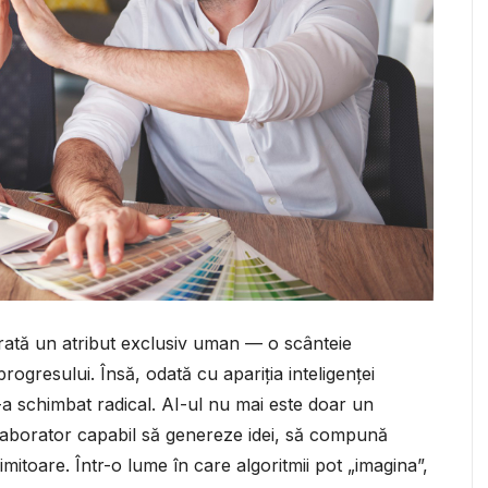
erată un atribut exclusiv uman — o scânteie
progresului. Însă, odată cu apariția inteligenței
s-a schimbat radical. AI-ul nu mai este doar un
laborator capabil să genereze idei, să compună
imitoare. Într-o lume în care algoritmii pot „imagina”,