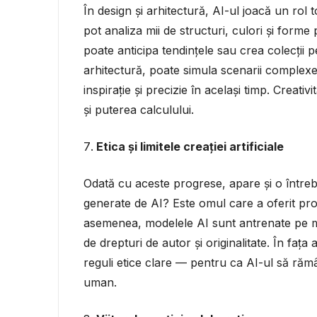
În design și arhitectură, AI-ul joacă un rol 
pot analiza mii de structuri, culori și forme
poate anticipa tendințele sau crea colecții p
arhitectură, poate simula scenarii complexe 
inspirație și precizie în același timp. Creat
și puterea calculului.
Etica și limitele creației artificiale
Odată cu aceste progrese, apare și o întreba
generate de AI? Este omul care a oferit pr
asemenea, modelele AI sunt antrenate pe mi
de drepturi de autor și originalitate. În fața
reguli etice clare — pentru ca AI-ul să ră
uman.