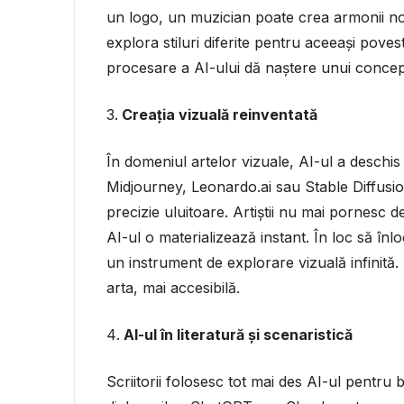
un logo, un muzician poate crea armonii noi 
explora stiluri diferite pentru aceeași poves
procesare a AI-ului dă naștere unui conce
Creația vizuală reinventată
În domeniul artelor vizuale, AI-ul a deschi
Midjourney, Leonardo.ai sau Stable Diffusio
precizie uluitoare. Artiștii nu mai pornesc d
AI-ul o materializează instant. În loc să înl
un instrument de explorare vizuală infinită. 
arta, mai accesibilă.
AI-ul în literatură și scenaristică
Scriitorii folosesc tot mai des AI-ul pentru