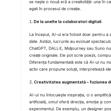
se naște o nouă eră a creativității: una în
egali în procesul de creație.
De la unelte la colaboratori digitali
La început, AI-ul era folosit doar pentru a 
date. Astăzi, lucrurile au evoluat spectaculo
ChatGPT, DALL·E, Midjourney sau Suno nu d
creații originale. Ele pot scrie poezii, comp
Diferența fundamentală este că AI-ul nu ma
activ care propune soluții, interpretează ide
Creativitatea augmentată – fuziunea di
AI-ul nu înlocuiește inspirația, ci o amplific
artificială, omul oferă direcția, emoția și con
experimentul. De exemplu, un designer poat