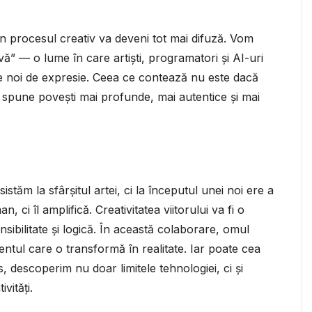
 în procesul creativ va deveni tot mai difuză. Vom
vă” — o lume în care artiști, programatori și AI-uri
 noi de expresie. Ceea ce contează nu este dacă
a spune povești mai profunde, mai autentice și mai
stăm la sfârșitul artei, ci la începutul unei noi ere a
, ci îl amplifică. Creativitatea viitorului va fi o
ensibilitate și logică. În această colaborare, omul
entul care o transformă în realitate. Iar poate cea
 descoperim nu doar limitele tehnologiei, ci și
vități.