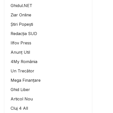
Ghidul.NET
Ziar Online
Știri Popești
Redacția SUD
Ilfov Press
Anunț Util
4My România
Un Trecător
Mega Finanțare
Ghid Liber
Articol Nou
Cluj 4 All