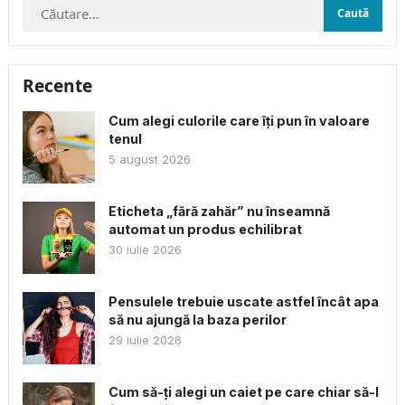
Caută
după:
Recente
Cum alegi culorile care îți pun în valoare
tenul
5 august 2026
Eticheta „fără zahăr” nu înseamnă
automat un produs echilibrat
30 iulie 2026
Pensulele trebuie uscate astfel încât apa
să nu ajungă la baza perilor
29 iulie 2026
Cum să-ți alegi un caiet pe care chiar să-l