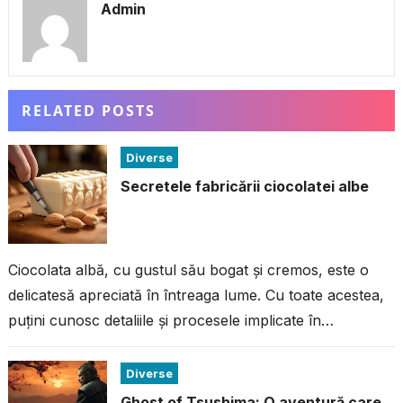
Admin
RELATED POSTS
Diverse
Secretele fabricării ciocolatei albe
Ciocolata albă, cu gustul său bogat și cremos, este o
delicatesă apreciată în întreaga lume. Cu toate acestea,
puțini cunosc detaliile și procesele implicate în
fabricarea acestei ciocolate...
Diverse
Ghost of Tsushima: O aventură care