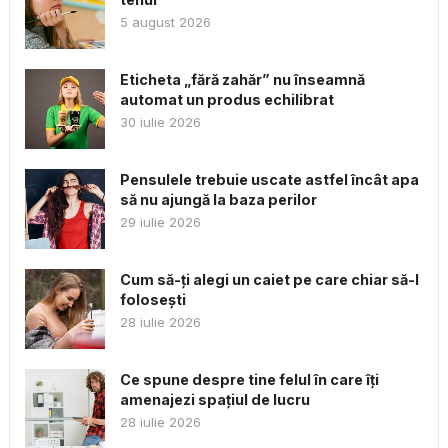
5 august 2026
Eticheta „fără zahăr” nu înseamnă
automat un produs echilibrat
30 iulie 2026
Pensulele trebuie uscate astfel încât apa
să nu ajungă la baza perilor
29 iulie 2026
Cum să-ți alegi un caiet pe care chiar să-l
folosești
28 iulie 2026
Ce spune despre tine felul în care îți
amenajezi spațiul de lucru
28 iulie 2026