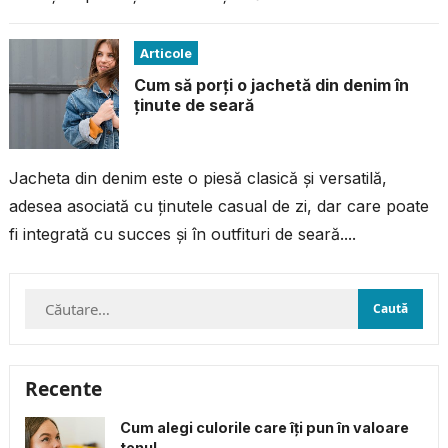
timpul antrenamentului, ci și performanța...
Articole
Cum să porți o jachetă din denim în
ținute de seară
Jacheta din denim este o piesă clasică și versatilă,
adesea asociată cu ținutele casual de zi, dar care poate
fi integrată cu succes și în outfituri de seară....
Caută
după:
Recente
Cum alegi culorile care îți pun în valoare
tenul