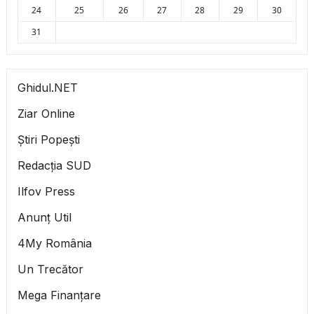
24
25
26
27
28
29
30
31
Ghidul.NET
Ziar Online
Știri Popești
Redacția SUD
Ilfov Press
Anunț Util
4My România
Un Trecător
Mega Finanțare