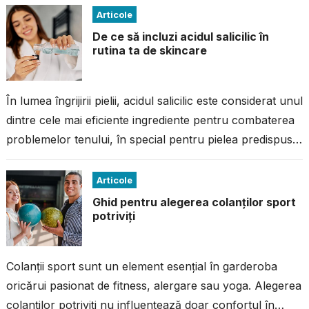
Articole
De ce să incluzi acidul salicilic în
rutina ta de skincare
În lumea îngrijirii pielii, acidul salicilic este considerat unul
dintre cele mai eficiente ingrediente pentru combaterea
problemelor tenului, în special pentru pielea predispusă
la imperfecțiuni. Dacă ai avut...
Articole
Ghid pentru alegerea colanților sport
potriviți
Colanții sport sunt un element esențial în garderoba
oricărui pasionat de fitness, alergare sau yoga. Alegerea
colanților potriviți nu influențează doar confortul în