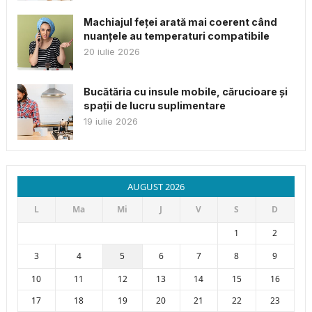
Machiajul feței arată mai coerent când
nuanțele au temperaturi compatibile
20 iulie 2026
Bucătăria cu insule mobile, cărucioare și
spații de lucru suplimentare
19 iulie 2026
AUGUST 2026
L
Ma
Mi
J
V
S
D
1
2
3
4
5
6
7
8
9
10
11
12
13
14
15
16
17
18
19
20
21
22
23