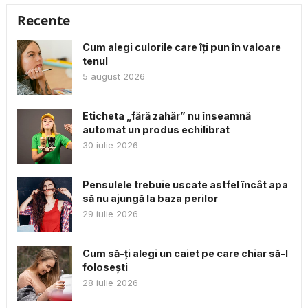
Recente
Cum alegi culorile care îți pun în valoare
tenul
5 august 2026
Eticheta „fără zahăr” nu înseamnă
automat un produs echilibrat
30 iulie 2026
Pensulele trebuie uscate astfel încât apa
să nu ajungă la baza perilor
29 iulie 2026
Cum să-ți alegi un caiet pe care chiar să-l
folosești
28 iulie 2026