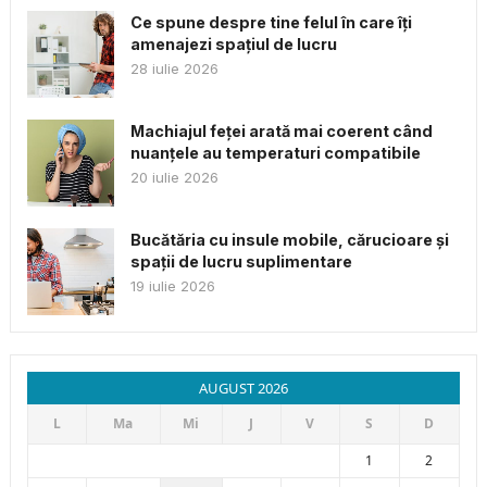
Ce spune despre tine felul în care îți
amenajezi spațiul de lucru
28 iulie 2026
Machiajul feței arată mai coerent când
nuanțele au temperaturi compatibile
20 iulie 2026
Bucătăria cu insule mobile, cărucioare și
spații de lucru suplimentare
19 iulie 2026
AUGUST 2026
L
Ma
Mi
J
V
S
D
1
2