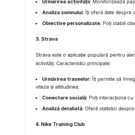
Urmărirea activității
: Monitorizează pașii
Analiza somnului
: Îți oferă date despre 
Obiective personalizate
: Poți stabili o
3. Strava
Strava este o aplicație populară pentru alergăt
activități. Caracteristici principale:
Urmărirea traseelor
: Îți permite să înre
viteza și altitudinea.
Conectare socială
: Poți interacționa cu 
Analiză detaliată
: Oferă statistici despr
4. Nike Training Club