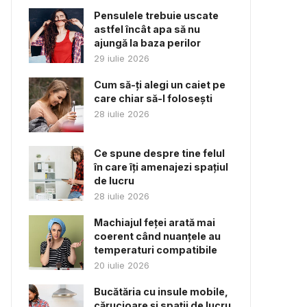
Pensulele trebuie uscate
astfel încât apa să nu
ajungă la baza perilor
29 iulie 2026
Cum să-ți alegi un caiet pe
care chiar să-l folosești
28 iulie 2026
Ce spune despre tine felul
în care îți amenajezi spațiul
de lucru
28 iulie 2026
Machiajul feței arată mai
coerent când nuanțele au
temperaturi compatibile
20 iulie 2026
Bucătăria cu insule mobile,
cărucioare și spații de lucru