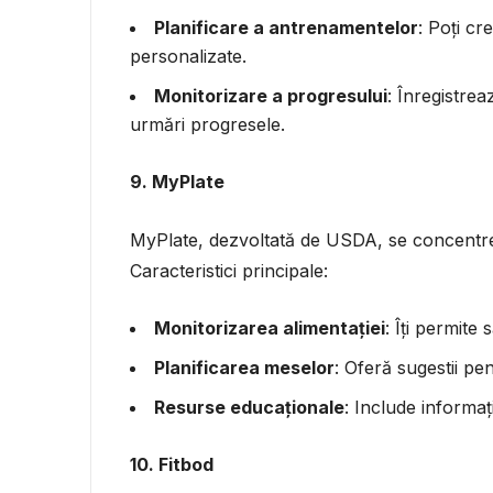
Planificare a antrenamentelor
: Poți c
personalizate.
Monitorizare a progresului
: Înregistrea
urmări progresele.
9. MyPlate
MyPlate, dezvoltată de USDA, se concentreaz
Caracteristici principale:
Monitorizarea alimentației
: Îți permite 
Planificarea meselor
: Oferă sugestii pe
Resurse educaționale
: Include informați
10. Fitbod