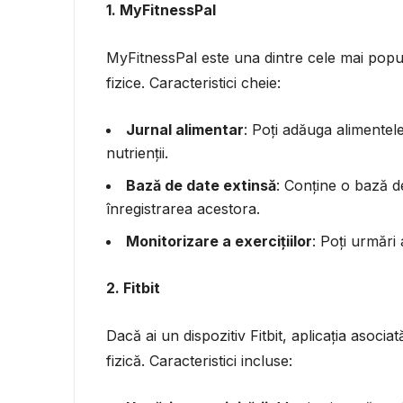
1. MyFitnessPal
MyFitnessPal este una dintre cele mai popular
fizice. Caracteristici cheie:
Jurnal alimentar
: Poți adăuga alimentele
nutrienții.
Bază de date extinsă
: Conține o bază de
înregistrarea acestora.
Monitorizare a exercițiilor
: Poți urmări a
2. Fitbit
Dacă ai un dispozitiv Fitbit, aplicația asociată
fizică. Caracteristici incluse: