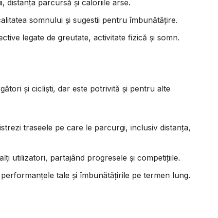
, distanța parcursă și caloriile arse.
calitatea somnului și sugestii pentru îmbunătățire.
biective legate de greutate, activitate fizică și somn.
ori și cicliști, dar este potrivită și pentru alte
gistrezi traseele pe care le parcurgi, inclusiv distanța,
alți utilizatori, partajând progresele și competițiile.
e performanțele tale și îmbunătățirile pe termen lung.