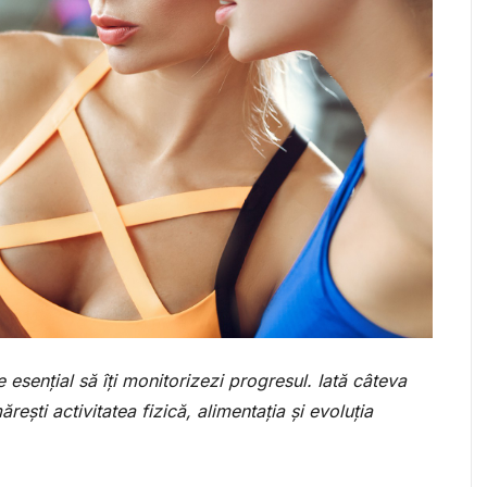
e esențial să îți monitorizezi progresul. Iată câteva
ărești activitatea fizică, alimentația și evoluția