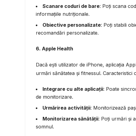
Scanare coduri de bare
: Poți scana co
informațiile nutriționale.
Obiective personalizate
: Poți stabili o
recomandări personalizate.
6. Apple Health
Dacă ești utilizator de iPhone, aplicația App
urmări sănătatea și fitnessul. Caracteristici 
Integrare cu alte aplicații
: Poate sincron
de monitorizare.
Urmărirea activității
: Monitorizează pașii
Monitorizarea sănătății
: Poți urmări și a
somnul.