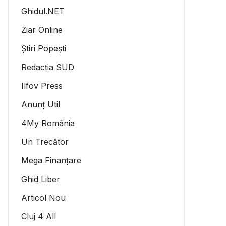
Ghidul.NET
Ziar Online
Știri Popești
Redacția SUD
Ilfov Press
Anunț Util
4My România
Un Trecător
Mega Finanțare
Ghid Liber
Articol Nou
Cluj 4 All