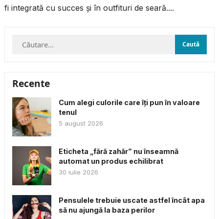
fi integrată cu succes și în outfituri de seară....
Caută
după:
Recente
Cum alegi culorile care îți pun în valoare
tenul
5 august 2026
Eticheta „fără zahăr” nu înseamnă
automat un produs echilibrat
30 iulie 2026
Pensulele trebuie uscate astfel încât apa
să nu ajungă la baza perilor