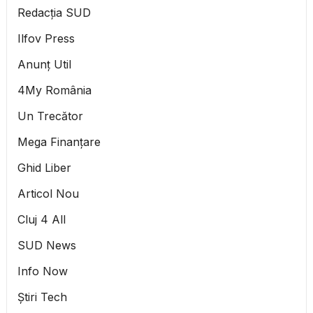
Redacția SUD
Ilfov Press
Anunț Util
4My România
Un Trecător
Mega Finanțare
Ghid Liber
Articol Nou
Cluj 4 All
SUD News
Info Now
Știri Tech