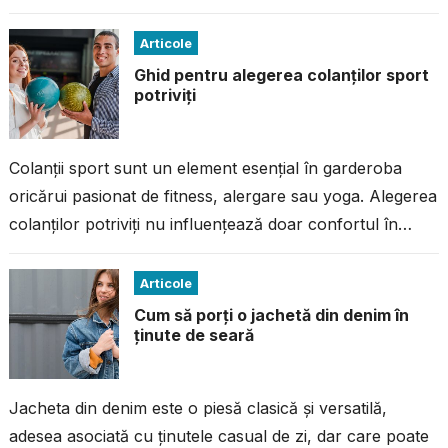
la imperfecțiuni. Dacă ai avut...
Articole
Ghid pentru alegerea colanților sport
potriviți
Colanții sport sunt un element esențial în garderoba
oricărui pasionat de fitness, alergare sau yoga. Alegerea
colanților potriviți nu influențează doar confortul în
timpul antrenamentului, ci și performanța...
Articole
Cum să porți o jachetă din denim în
ținute de seară
Jacheta din denim este o piesă clasică și versatilă,
adesea asociată cu ținutele casual de zi, dar care poate