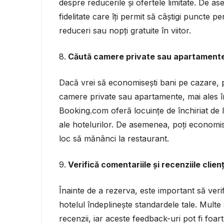
despre reducerile și ofertele limitate. De 
fidelitate care îți permit să câștigi puncte p
reduceri sau nopți gratuite în viitor.
Căută camere private sau apartamente 
Dacă vrei să economisești bani pe cazare, p
camere private sau apartamente, mai ales 
Booking.com oferă locuințe de închiriat de l
ale hotelurilor. De asemenea, poți economisi
loc să mănânci la restaurant.
Verifică comentariile și recenziile clienț
Înainte de a rezerva, este important să verifi
hotelul îndeplinește standardele tale. Multe s
recenzii, iar aceste feedback-uri pot fi foar