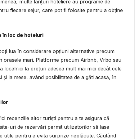
asemenea, multe lanțuri hoteliere au programe de
entru fiecare sejur, care pot fi folosite pentru a obține
în loc de hoteluri
oți lua în considerare opțiuni alternative precum
în orașele mari. Platforme precum Airbnb, Vrbo sau
a localnici la prețuri adesea mult mai mici decât cele
 și la mese, având posibilitatea de a găti acasă, în
ilor
ci recenziile altor turiști pentru a te asigura că
ite-uri de rezervări permit utilizatorilor să lase
te utile pentru a evita surprize neplăcute. Căutând