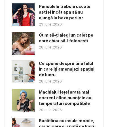
Pensulele trebuie uscate
astfel încât apa să nu
ajungă la baza perilor
29 iulie 2026
Cum să-ți alegi un caiet pe
care chiar să-l folosești
28 iulie 2026
Ce spune despre tine felul
în care îți amenajezi spațiul
de lucru
28 iulie 2026
Machiajul feței arată mai
coerent când nuanțele au
temperaturi compatibile
20 iulie 2026
Bucătăria cu insule mobile,
cărucioare și spații de lucru