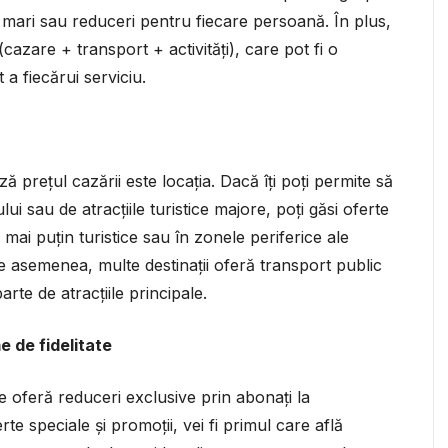
mari sau reduceri pentru fiecare persoană. În plus,
cazare + transport + activități), care pot fi o
a fiecărui serviciu.
 prețul cazării este locația. Dacă îți poți permite să
ui sau de atracțiile turistice majore, poți găsi oferte
 mai puțin turistice sau în zonele periferice ale
De asemenea, multe destinații oferă transport public
parte de atracțiile principale.
 de fidelitate
ere oferă reduceri exclusive prin abonați la
te speciale și promoții, vei fi primul care află