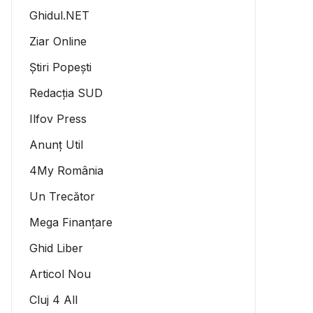
Ghidul.NET
Ziar Online
Știri Popești
Redacția SUD
Ilfov Press
Anunț Util
4My România
Un Trecător
Mega Finanțare
Ghid Liber
Articol Nou
Cluj 4 All