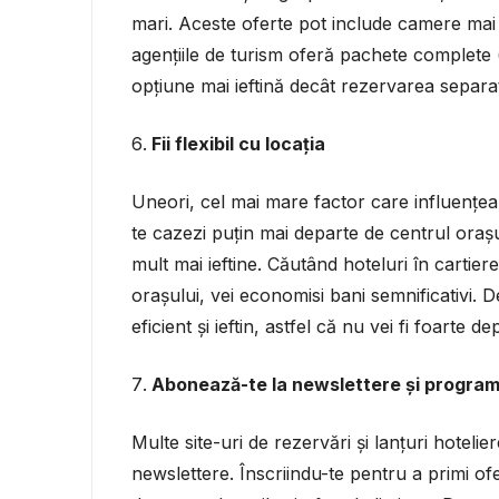
mari. Aceste oferte pot include camere mai 
agențiile de turism oferă pachete complete (
opțiune mai ieftină decât rezervarea separat 
Fii flexibil cu locația
Uneori, cel mai mare factor care influențează
te cazezi puțin mai departe de centrul orașul
mult mai ieftine. Căutând hoteluri în cartiere
orașului, vei economisi bani semnificativi. 
eficient și ieftin, astfel că nu vei fi foarte de
Abonează-te la newslettere și programe
Multe site-uri de rezervări și lanțuri hoteli
newslettere. Înscriindu-te pentru a primi ofer