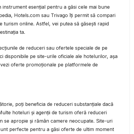
n instrument esențial pentru a găsi cele mai bune
edia, Hotels.com sau Trivago îți permit să compari
de turism online. Astfel, vei putea să găsești rapid
stinația ta.
ecțiunile de reduceri sau ofertele speciale de pe
i disponibile pe site-urile oficiale ale hotelurilor, așa
că vezi oferte promoționale pe platformele de
ălătorie, poți beneficia de reduceri substanțiale dacă
ulte hoteluri și agenții de turism oferă reduceri
n se apropie și rămân camere neocupate. Site-uri
nt perfecte pentru a găsi oferte de ultim moment