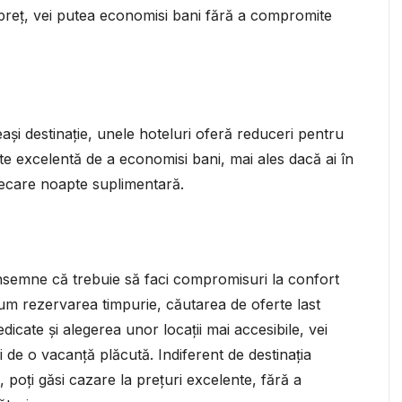
-preț, vei putea economisi bani fără a compromite
eași destinație, unele hoteluri oferă reduceri pentru
ate excelentă de a economisi bani, mai ales dacă ai în
iecare noapte suplimentară.
însemne că trebuie să faci compromisuri la confort
cum rezervarea timpurie, căutarea de oferte last
icate și alegerea unor locații mai accesibile, vei
i de o vacanță plăcută. Indiferent de destinația
, poți găsi cazare la prețuri excelente, fără a