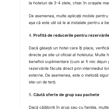
la hoteluri de 3-4 stele, chiar în orașele mar
De asemenea, multe aplicații mobile pentru c
așa că este util să le ai instalate pentru a b
Profită de reducerile pentru rezervăril
Dacă găsești un hotel care îți place, verific
directe pe site-ul oficial al hotelului. Mult
beneficii suplimentare (cum ar fi mic dejun
rezervările făcute direct prin intermediul lo
externe. De asemenea, este o metodă sigură
site-uri de terți.
Căută oferte de grup sau pachete
Dacă călătoriți în grup sau cu familia, mult