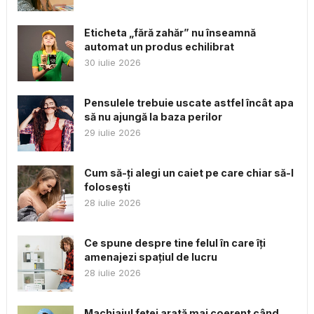
Eticheta „fără zahăr” nu înseamnă
automat un produs echilibrat
30 iulie 2026
Pensulele trebuie uscate astfel încât apa
să nu ajungă la baza perilor
29 iulie 2026
Cum să-ți alegi un caiet pe care chiar să-l
folosești
28 iulie 2026
Ce spune despre tine felul în care îți
amenajezi spațiul de lucru
28 iulie 2026
Machiajul feței arată mai coerent când