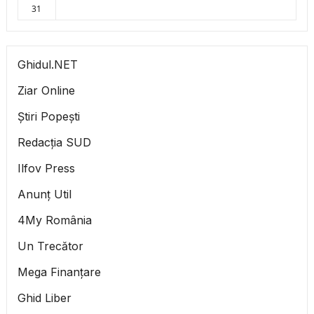
31
Ghidul.NET
Ziar Online
Știri Popești
Redacția SUD
Ilfov Press
Anunț Util
4My România
Un Trecător
Mega Finanțare
Ghid Liber