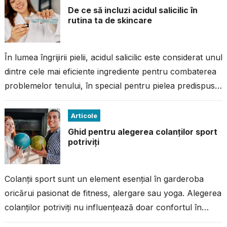
De ce să incluzi acidul salicilic în
rutina ta de skincare
În lumea îngrijirii pielii, acidul salicilic este considerat unul
dintre cele mai eficiente ingrediente pentru combaterea
problemelor tenului, în special pentru pielea predispusă
la imperfecțiuni. Dacă ai avut...
Articole
Ghid pentru alegerea colanților sport
potriviți
Colanții sport sunt un element esențial în garderoba
oricărui pasionat de fitness, alergare sau yoga. Alegerea
colanților potriviți nu influențează doar confortul în
timpul antrenamentului, ci și performanța...