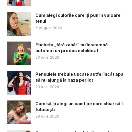
Cum alegi culorile care îți pun în valoare
tenul
5 august 2026
Eticheta „fără zahăr” nu înseamnă
automat un produs echilibrat
30 iulie 2026
Pensulele trebuie uscate astfel încât apa
să nu ajungă la baza perilor
29 iulie 2026
Cum să-ți alegi un caiet pe care chiar să-l
folosești
28 iulie 2026