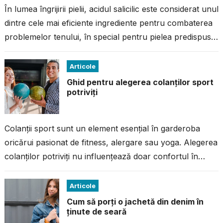
În lumea îngrijirii pielii, acidul salicilic este considerat unul
dintre cele mai eficiente ingrediente pentru combaterea
problemelor tenului, în special pentru pielea predispusă
la imperfecțiuni. Dacă ai avut...
Articole
Ghid pentru alegerea colanților sport
potriviți
Colanții sport sunt un element esențial în garderoba
oricărui pasionat de fitness, alergare sau yoga. Alegerea
colanților potriviți nu influențează doar confortul în
timpul antrenamentului, ci și performanța...
Articole
Cum să porți o jachetă din denim în
ținute de seară