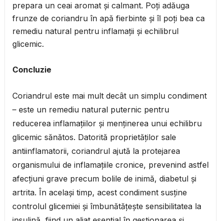
prepara un ceai aromat și calmant. Poți adăuga
frunze de coriandru în apă fierbinte și îl poți bea ca
remediu natural pentru inflamații și echilibrul
glicemic.
Concluzie
Coriandrul este mai mult decât un simplu condiment
– este un remediu natural puternic pentru
reducerea inflamațiilor și menținerea unui echilibru
glicemic sănătos. Datorită proprietăților sale
antiinflamatorii, coriandrul ajută la protejarea
organismului de inflamațiile cronice, prevenind astfel
afecțiuni grave precum bolile de inimă, diabetul și
artrita. În același timp, acest condiment susține
controlul glicemiei și îmbunătățește sensibilitatea la
insulină, fiind un aliat esențial în gestionarea și