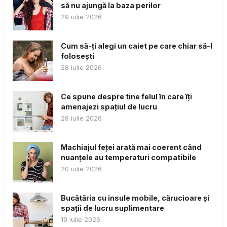
să nu ajungă la baza perilor
29 iulie 2026
Cum să-ți alegi un caiet pe care chiar să-l
folosești
28 iulie 2026
Ce spune despre tine felul în care îți
amenajezi spațiul de lucru
28 iulie 2026
Machiajul feței arată mai coerent când
nuanțele au temperaturi compatibile
20 iulie 2026
Bucătăria cu insule mobile, cărucioare și
spații de lucru suplimentare
19 iulie 2026