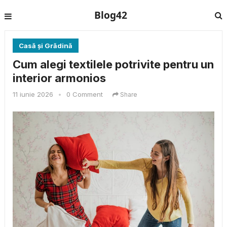
Blog42
Casă și Grădină
Cum alegi textilele potrivite pentru un
interior armonios
11 iunie 2026
•
0 Comment
Share