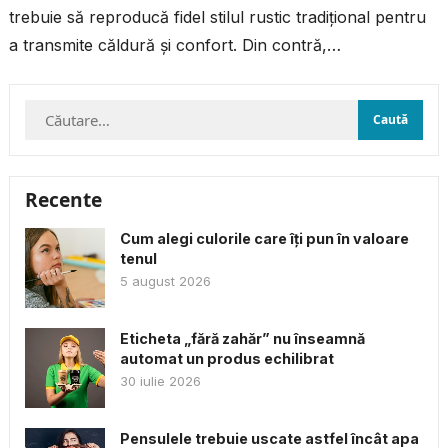
trebuie să reproducă fidel stilul rustic tradițional pentru
a transmite căldură și confort. Din contră,
reinterpretarea modernă a...
Caută
după:
Recente
Cum alegi culorile care îți pun în valoare
tenul
5 august 2026
Eticheta „fără zahăr” nu înseamnă
automat un produs echilibrat
30 iulie 2026
Pensulele trebuie uscate astfel încât apa