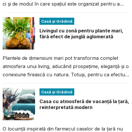
ci și de modul în care spațiul este organizat pentru a
răspunde nevoilor...
Casă și Grădină
Livingul cu zonă pentru plante mari,
fără efect de junglă aglomerată
Plantele de dimensiuni mari pot transforma complet
atmosfera unui living, aducând prospețime, eleganță și o
conexiune firească cu natura. Totuși, pentru ca efectul
să fie unul rafinat și...
Casă și Grădină
Casa cu atmosferă de vacanță la țară,
reinterpretată modern
O locuință inspirată din farmecul caselor de la țară nu