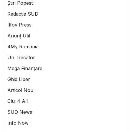
Știri Popești
Redacția SUD
Ilfov Press
Anunț Util
4My România
Un Trecător
Mega Finanțare
Ghid Liber
Articol Nou
Cluj 4 All
SUD News
Info Now