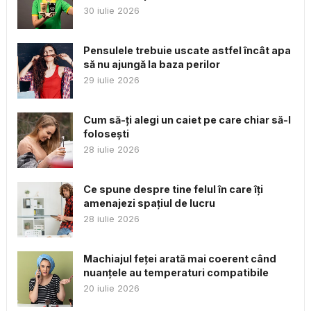
30 iulie 2026
Pensulele trebuie uscate astfel încât apa
să nu ajungă la baza perilor
29 iulie 2026
Cum să-ți alegi un caiet pe care chiar să-l
folosești
28 iulie 2026
Ce spune despre tine felul în care îți
amenajezi spațiul de lucru
28 iulie 2026
Machiajul feței arată mai coerent când
nuanțele au temperaturi compatibile
20 iulie 2026