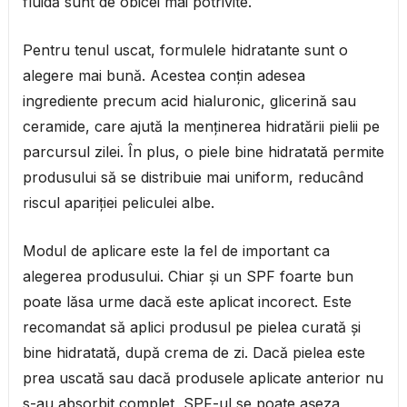
fluidă sunt de obicei mai potrivite.
Pentru tenul uscat, formulele hidratante sunt o
alegere mai bună. Acestea conțin adesea
ingrediente precum acid hialuronic, glicerină sau
ceramide, care ajută la menținerea hidratării pielii pe
parcursul zilei. În plus, o piele bine hidratată permite
produsului să se distribuie mai uniform, reducând
riscul apariției peliculei albe.
Modul de aplicare este la fel de important ca
alegerea produsului. Chiar și un SPF foarte bun
poate lăsa urme dacă este aplicat incorect. Este
recomandat să aplici produsul pe pielea curată și
bine hidratată, după crema de zi. Dacă pielea este
prea uscată sau dacă produsele aplicate anterior nu
s-au absorbit complet, SPF-ul se poate așeza