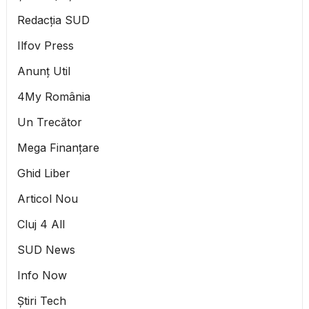
Redacția SUD
Ilfov Press
Anunț Util
4My România
Un Trecător
Mega Finanțare
Ghid Liber
Articol Nou
Cluj 4 All
SUD News
Info Now
Știri Tech