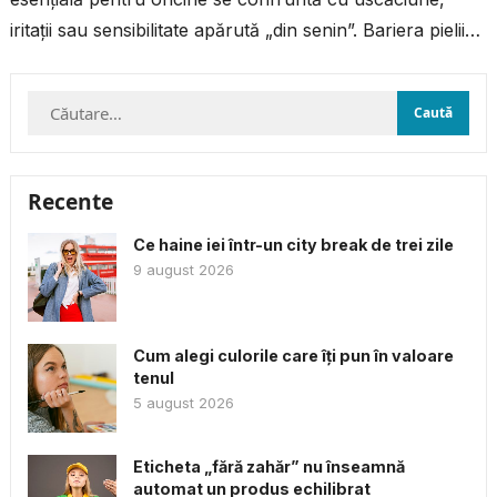
iritații sau sensibilitate apărută „din senin”. Bariera pielii
este sistemul ei natural...
Caută
după:
Recente
Ce haine iei într-un city break de trei zile
9 august 2026
Cum alegi culorile care îți pun în valoare
tenul
5 august 2026
Eticheta „fără zahăr” nu înseamnă
automat un produs echilibrat