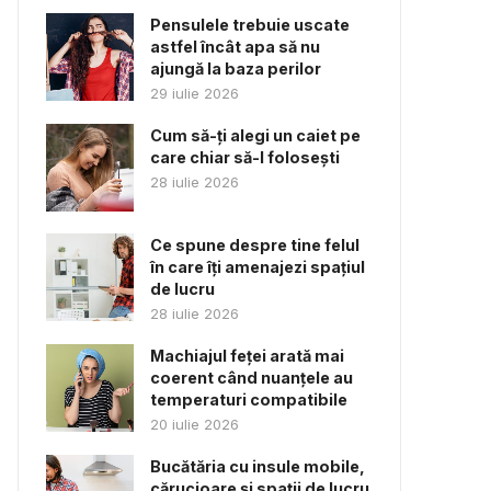
Pensulele trebuie uscate
astfel încât apa să nu
ajungă la baza perilor
29 iulie 2026
Cum să-ți alegi un caiet pe
care chiar să-l folosești
28 iulie 2026
Ce spune despre tine felul
în care îți amenajezi spațiul
de lucru
28 iulie 2026
Machiajul feței arată mai
coerent când nuanțele au
temperaturi compatibile
20 iulie 2026
Bucătăria cu insule mobile,
cărucioare și spații de lucru