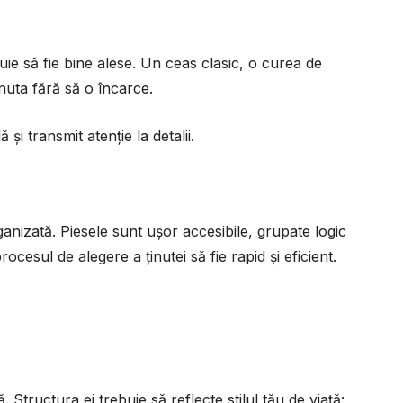
uie să fie bine alese. Un ceas clasic, o curea de
nuta fără să o încarce.
și transmit atenție la detalii.
anizată. Piesele sunt ușor accesibile, grupate logic
ocesul de alegere a ținutei să fie rapid și eficient.
Structura ei trebuie să reflecte stilul tău de viață: