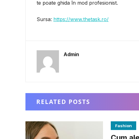
te poate ghida în mod profesionist.
Sursa:
https://www.thetask.ro/
Admin
RELATED POSTS
Fashion
Cum aleg