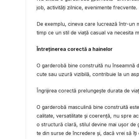
job, activități zilnice, evenimente frecvente.
De exemplu, cineva care lucrează într-un m
timp ce un stil de viață casual va necesita m
Întreținerea corectă a hainelor
O garderobă bine construită nu înseamnă doar
cute sau uzură vizibilă, contribuie la un aspe
Îngrijirea corectă prelungește durata de viaț
O garderobă masculină bine construită este 
calitate, versatilitate și coerență, nu spre 
o structură clară, stilul devine mai ușor de 
te din surse de încredere și, dacă vrei să îț