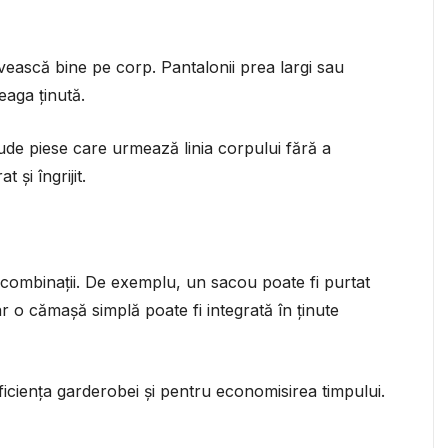
rivească bine pe corp. Pantalonii prea largi sau
eaga ținută.
ude piese care urmează linia corpului fără a
 și îngrijit.
 combinații. De exemplu, un sacou poate fi purtat
iar o cămașă simplă poate fi integrată în ținute
eficiența garderobei și pentru economisirea timpului.