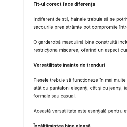
Fit-ul corect face diferența
Indiferent de stil, hainele trebuie să se pot
sacourile prea strâmte pot compromite într
O garderobă masculină bine construită incl
restricționa mișcarea, oferind un aspect curat
Versatilitate înainte de trenduri
Piesele trebuie să funcționeze în mai multe
atât cu pantaloni eleganți, cât și cu jeanși, 
formale sau casual.
Această versatilitate este esențială pentru 
Încălțămintea bine aleasă