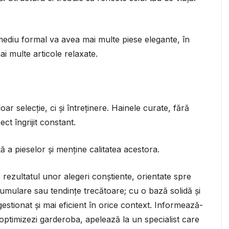
ediu formal va avea mai multe piese elegante, în
ai multe articole relaxate.
 selecție, ci și întreținere. Hainele curate, fără
ct îngrijit constant.
ă a pieselor și menține calitatea acestora.
rezultatul unor alegeri conștiente, orientate spre
acumulare sau tendințe trecătoare; cu o bază solidă și
gestionat și mai eficient în orice context. Informează-
i optimizezi garderoba, apelează la un specialist care