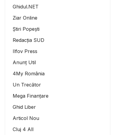
Ghidul.NET
Ziar Online
Știri Popești
Redacția SUD
Ilfov Press
Anunț Util
4My România
Un Trecător
Mega Finanțare
Ghid Liber
Articol Nou
Cluj 4 All