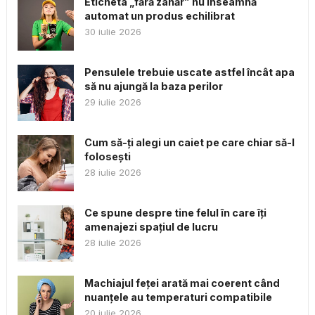
Eticheta „fără zahăr” nu înseamnă
automat un produs echilibrat
30 iulie 2026
Pensulele trebuie uscate astfel încât apa
să nu ajungă la baza perilor
29 iulie 2026
Cum să-ți alegi un caiet pe care chiar să-l
folosești
28 iulie 2026
Ce spune despre tine felul în care îți
amenajezi spațiul de lucru
28 iulie 2026
Machiajul feței arată mai coerent când
nuanțele au temperaturi compatibile
20 iulie 2026