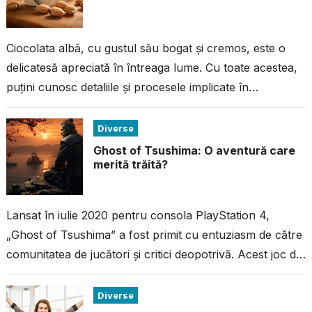
Ciocolata albă, cu gustul său bogat și cremos, este o
delicatesă apreciată în întreaga lume. Cu toate acestea,
puțini cunosc detaliile și procesele implicate în
fabricarea acestei ciocolate...
Diverse
Ghost of Tsushima: O aventură care
merită trăită?
Lansat în iulie 2020 pentru consola PlayStation 4,
„Ghost of Tsushima” a fost primit cu entuziasm de către
comunitatea de jucători și critici deopotrivă. Acest joc de
acțiune...
Diverse