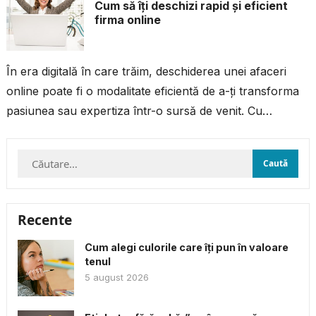
Cum să îți deschizi rapid și eficient
firma online
În era digitală în care trăim, deschiderea unei afaceri
online poate fi o modalitate eficientă de a-ți transforma
pasiunea sau expertiza într-o sursă de venit. Cu
resursele și...
Caută
după:
Recente
Cum alegi culorile care îți pun în valoare
tenul
5 august 2026