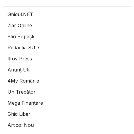
Ghidul.NET
Ziar Online
Știri Popești
Redacția SUD
Ilfov Press
Anunț Util
4My România
Un Trecător
Mega Finanțare
Ghid Liber
Articol Nou