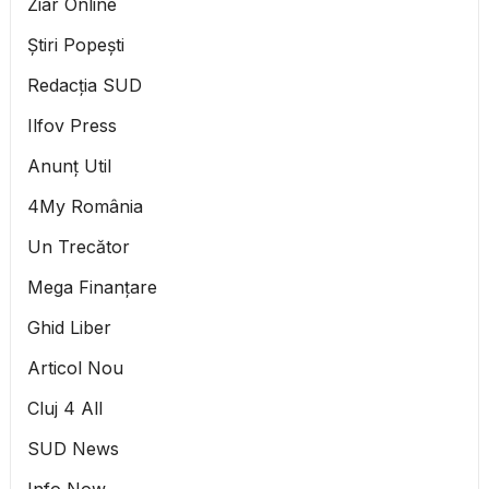
Ziar Online
Știri Popești
Redacția SUD
Ilfov Press
Anunț Util
4My România
Un Trecător
Mega Finanțare
Ghid Liber
Articol Nou
Cluj 4 All
SUD News