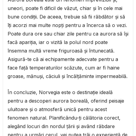
uneori, poate fi dificil de văzut, chiar și în cele mai
bune condiții. De aceea, trebuie să fii răbdător și să
îți acorzi mai multe nopți pentru a încerca să o vezi.
Poate dura ore sau chiar zile pentru ca aurora să își
facă apariția, iar o vizită la polul nord poate
însemna multă vreme friguroasă și întunecată.
Asigură-te că ai echipamente adecvate pentru a
face față temperaturilor scăzute, cum ar fi haine
groase, mănuși, căciuli și încălțăminte impermeabilă.
În concluzie, Norvegia este o destinație ideală
pentru a descoperi aurora boreală, oferind peisaje
uluitoare și o atmosferă unică pentru acest
fenomen natural. Planificându-ți călătoria corect,
alegând locuri din nordul țării și având răbdare
pentru a urmări cerul, vei putea trăi o experiență de