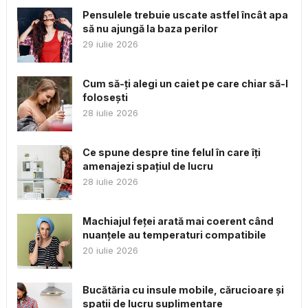
Pensulele trebuie uscate astfel încât apa
să nu ajungă la baza perilor
29 iulie 2026
Cum să-ți alegi un caiet pe care chiar să-l
folosești
28 iulie 2026
Ce spune despre tine felul în care îți
amenajezi spațiul de lucru
28 iulie 2026
Machiajul feței arată mai coerent când
nuanțele au temperaturi compatibile
20 iulie 2026
Bucătăria cu insule mobile, cărucioare și
spații de lucru suplimentare