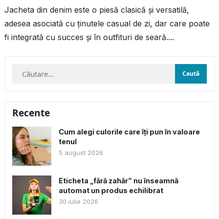
Jacheta din denim este o piesă clasică și versatilă,
adesea asociată cu ținutele casual de zi, dar care poate
fi integrată cu succes și în outfituri de seară....
Caută
după:
Recente
Cum alegi culorile care îți pun în valoare
tenul
5 august 2026
Eticheta „fără zahăr” nu înseamnă
automat un produs echilibrat
30 iulie 2026