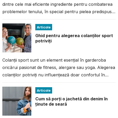
dintre cele mai eficiente ingrediente pentru combaterea
problemelor tenului, în special pentru pielea predispusă
la imperfecțiuni. Dacă ai avut...
Articole
Ghid pentru alegerea colanților sport
potriviți
Colanții sport sunt un element esențial în garderoba
oricărui pasionat de fitness, alergare sau yoga. Alegerea
colanților potriviți nu influențează doar confortul în
timpul antrenamentului, ci și performanța...
Articole
Cum să porți o jachetă din denim în
ținute de seară