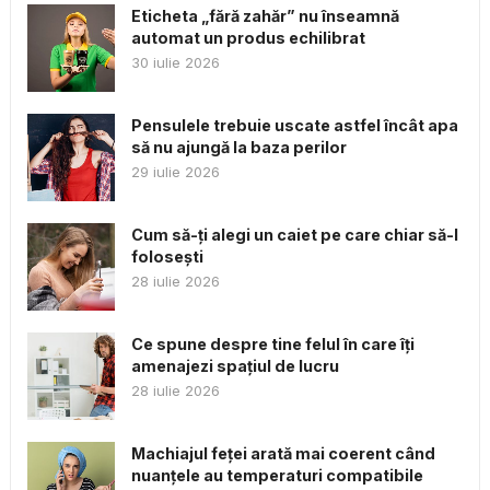
Eticheta „fără zahăr” nu înseamnă
automat un produs echilibrat
30 iulie 2026
Pensulele trebuie uscate astfel încât apa
să nu ajungă la baza perilor
29 iulie 2026
Cum să-ți alegi un caiet pe care chiar să-l
folosești
28 iulie 2026
Ce spune despre tine felul în care îți
amenajezi spațiul de lucru
28 iulie 2026
Machiajul feței arată mai coerent când
nuanțele au temperaturi compatibile