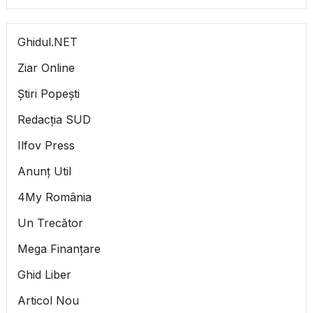
Ghidul.NET
Ziar Online
Știri Popești
Redacția SUD
Ilfov Press
Anunț Util
4My România
Un Trecător
Mega Finanțare
Ghid Liber
Articol Nou