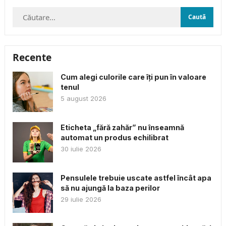
Caută
după:
Recente
Cum alegi culorile care îți pun în valoare
tenul
5 august 2026
Eticheta „fără zahăr” nu înseamnă
automat un produs echilibrat
30 iulie 2026
Pensulele trebuie uscate astfel încât apa
să nu ajungă la baza perilor
29 iulie 2026