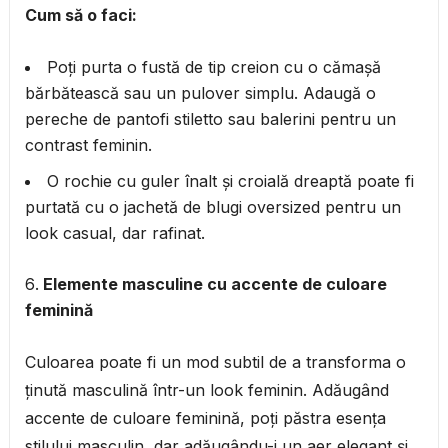
Cum să o faci:
Poți purta o fustă de tip creion cu o cămașă
bărbătească sau un pulover simplu. Adaugă o
pereche de pantofi stiletto sau balerini pentru un
contrast feminin.
O rochie cu guler înalt și croială dreaptă poate fi
purtată cu o jachetă de blugi oversized pentru un
look casual, dar rafinat.
Elemente masculine cu accente de culoare
feminină
Culoarea poate fi un mod subtil de a transforma o
ținută masculină într-un look feminin. Adăugând
accente de culoare feminină, poți păstra esența
stilului masculin, dar adăugându-i un aer elegant și