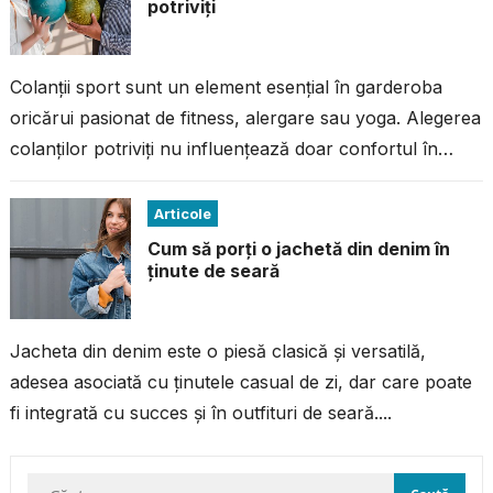
potriviți
Colanții sport sunt un element esențial în garderoba
oricărui pasionat de fitness, alergare sau yoga. Alegerea
colanților potriviți nu influențează doar confortul în
timpul antrenamentului, ci și performanța...
Articole
Cum să porți o jachetă din denim în
ținute de seară
Jacheta din denim este o piesă clasică și versatilă,
adesea asociată cu ținutele casual de zi, dar care poate
fi integrată cu succes și în outfituri de seară....
Caută