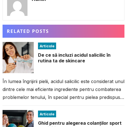
RELATED POSTS
Articole
De ce să incluzi acidul salicilic în
rutina ta de skincare
În lumea îngrijirii pielii, acidul salicilic este considerat unul
dintre cele mai eficiente ingrediente pentru combaterea
problemelor tenului, în special pentru pielea predispusă
la imperfecțiuni. Dacă ai avut...
Articole
Ghid pentru alegerea colanților sport