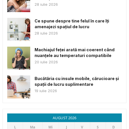
28 iulie 2026
Ce spune despre tine felul în care îți
amenajezi spațiul de lucru
28 iulie 2026
Machiajul feței arată mai coerent când
nuanțele au temperaturi compatibile
20 iulie 2026
Bucătăria cu insule mobile, cărucioare și
spații de lucru suplimentare
19 iulie 2026
AUGUST 2026
L
Ma
Mi
J
V
S
D