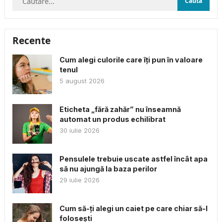
după:
Recente
Cum alegi culorile care îți pun în valoare
tenul
5 august 2026
Eticheta „fără zahăr” nu înseamnă
automat un produs echilibrat
30 iulie 2026
Pensulele trebuie uscate astfel încât apa
să nu ajungă la baza perilor
29 iulie 2026
Cum să-ți alegi un caiet pe care chiar să-l
folosești