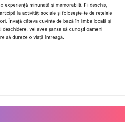
fi o experiență minunată și memorabilă. Fii deschis,
ticipă la activități sociale și folosește-te de rețelele
ori. Învață câteva cuvinte de bază în limba locală și
t și deschidere, vei avea șansa să cunoști oameni
are să dureze o viață întreagă.