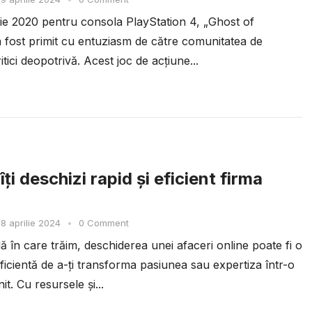
ulie 2020 pentru consola PlayStation 4, „Ghost of
 fost primit cu entuziasm de către comunitatea de
ritici deopotrivă. Acest joc de acțiune...
ți deschizi rapid și eficient firma
8 aprilie 2024
•
0 Comment
ală în care trăim, deschiderea unei afaceri online poate fi o
ficientă de a-ți transforma pasiunea sau expertiza într-o
it. Cu resursele și...