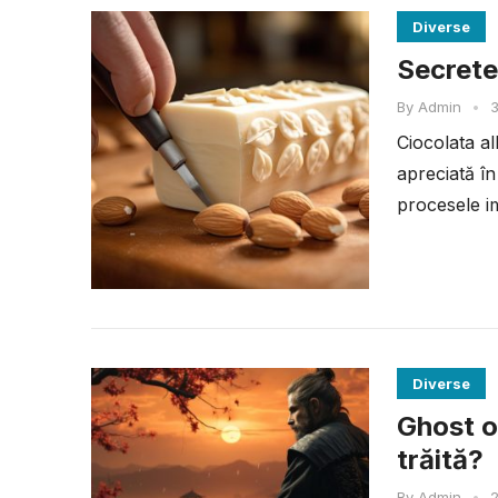
Diverse
Secretel
By
Admin
•
3
Ciocolata al
apreciată în
procesele im
Diverse
Ghost o
trăită?
By
Admin
•
2