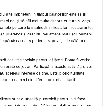
 a te împrieteni în timpul călătoriilor este să fii
meni noi și să afli mai multe despre cultura și viața
oanele pe care le întâlnești în hosteluri, restaurante,
ești prietenos și deschis, vei atrage mai ușor oameni
ă împărtășească experiențe și povești de călătorie.
ză activități sociale pentru călători. Poate fi vorba
u serate de jocuri. Participă la aceste activități și vei
 aceleași interese ca tine. Este o oportunitate
imp cu oameni din diferite colțuri ale lumii.
cializare sunt o unealtă puternică pentru a-ți face
 au grupuri dedicate de călători pe platforme precum