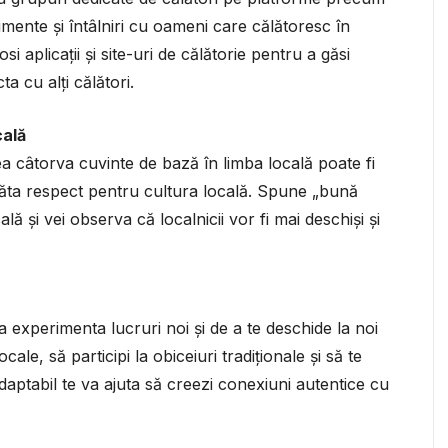
ente și întâlniri cu oameni care călătoresc în
 aplicații și site-uri de călătorie pentru a găsi
 cu alți călători.
cală
rea câtorva cuvinte de bază în limba locală poate fi
 arăta respect pentru cultura locală. Spune „bună
ă și vei observa că localnicii vor fi mai deschiși și
a experimenta lucruri noi și de a te deschide la noi
ale, să participi la obiceiuri tradiționale și să te
i adaptabil te va ajuta să creezi conexiuni autentice cu