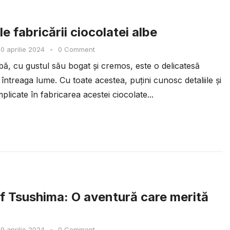
e fabricării ciocolatei albe
0 aprilie 2024
•
0 Comment
bă, cu gustul său bogat și cremos, este o delicatesă
 întreaga lume. Cu toate acestea, puțini cunosc detaliile și
plicate în fabricarea acestei ciocolate...
f Tsushima: O aventură care merită
9 aprilie 2024
•
0 Comment