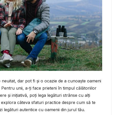
e neuitat, dar pot fi și o ocazie de a cunoaște oameni
 Pentru unii, a-ți face prieteni în timpul călătoriilor
 și inițiativă, poți lega legături strânse cu alți
vom explora câteva sfaturi practice despre cum să te
ezi legături autentice cu oamenii din jurul tău.