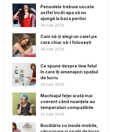
Pensulele trebuie uscate
astfel încât apa să nu
ajungă la baza perilor
29 iulie 2026
Cum să-ți alegi un caiet pe
care chiar să-l folosești
28 iulie 2026
Ce spune despre tine felul
în care îți amenajezi spațiul
de lucru
28 iulie 2026
Machiajul feței arată mai
coerent când nuanțele au
temperaturi compatibile
20 iulie 2026
Bucătăria cu insule mobile,
cărucioare și spații de lucru