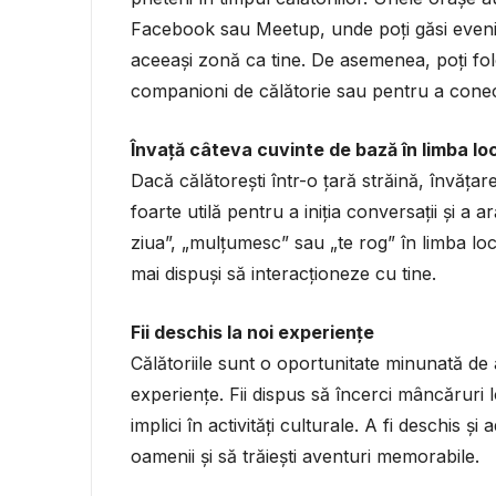
Facebook sau Meetup, unde poți găsi evenim
aceeași zonă ca tine. De asemenea, poți folosi
companioni de călătorie sau pentru a conecta
Învață câteva cuvinte de bază în limba lo
Dacă călătorești într-o țară străină, învăța
foarte utilă pentru a iniția conversații și a
ziua”, „mulțumesc” sau „te rog” în limba local
mai dispuși să interacționeze cu tine.
Fii deschis la noi experiențe
Călătoriile sunt o oportunitate minunată de 
experiențe. Fii dispus să încerci mâncăruri loc
implici în activități culturale. A fi deschis ș
oamenii și să trăiești aventuri memorabile.