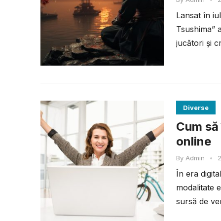
Lansat în i
Tsushima” a
jucători și c
Diverse
Cum să î
online
By
Admin
•
2
În era digit
modalitate e
sursă de ven