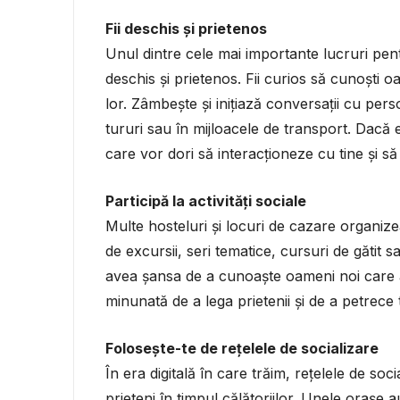
Fii deschis și prietenos
Unul dintre cele mai importante lucruri pentru
deschis și prietenos. Fii curios să cunoști oa
lor. Zâmbește și inițiază conversații cu pers
tururi sau în mijloacele de transport. Dacă 
care vor dori să interacționeze cu tine și s
Participă la activități sociale
Multe hosteluri și locuri de cazare organizea
de excursii, seri tematice, cursuri de gătit sa
avea șansa de a cunoaște oameni noi care au
minunată de a lega prietenii și de a petrece t
Folosește-te de rețelele de socializare
În era digitală în care trăim, rețelele de so
prieteni în timpul călătoriilor. Unele orașe