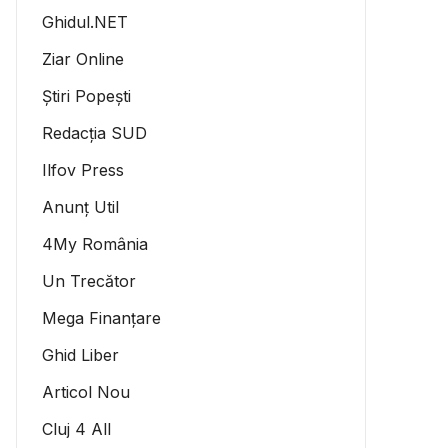
Ghidul.NET
Ziar Online
Știri Popești
Redacția SUD
Ilfov Press
Anunț Util
4My România
Un Trecător
Mega Finanțare
Ghid Liber
Articol Nou
Cluj 4 All