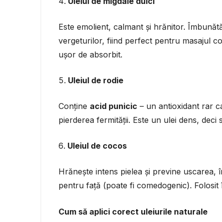
Uleiul de migdale dulci
Este emolient, calmant și hrănitor. Îmbunătățe
vergeturilor, fiind perfect pentru masajul co
ușor de absorbit.
Uleiul de rodie
Conține
acid punicic
– un antioxidant rar c
pierderea fermității. Este un ulei dens, deci s
Uleiul de cocos
Hrănește intens pielea și previne uscarea,
pentru față (poate fi comedogenic). Folosit î
Cum să aplici corect uleiurile naturale