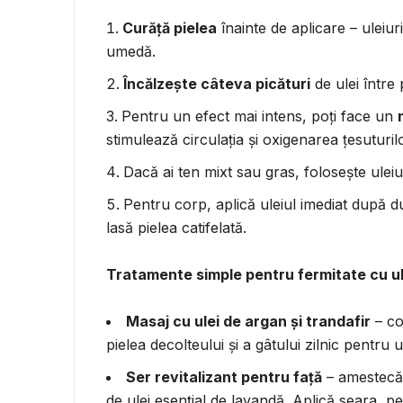
Curăță pielea
înainte de aplicare – uleiur
umedă.
Încălzește câteva picături
de ulei între 
Pentru un efect mai intens, poți face un
stimulează circulația și oxigenarea țesuturilo
Dacă ai ten mixt sau gras, folosește ule
Pentru corp, aplică uleiul imediat după d
lasă pielea catifelată.
Tratamente simple pentru fermitate cu ul
Masaj cu ulei de argan și trandafir
– co
pielea decolteului și a gâtului zilnic pentru u
Ser revitalizant pentru față
– amestecă 
de ulei esențial de lavandă. Aplică seara, p