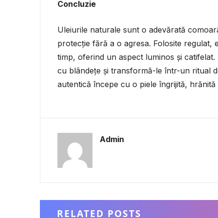
Concluzie
Uleiurile naturale sunt o adevărată comoară p
protecție fără a o agresa. Folosite regulat, 
timp, oferind un aspect luminos și catifelat. A
cu blândețe și transformă-le într-un ritual 
autentică începe cu o piele îngrijită, hrănită
Admin
RELATED POSTS