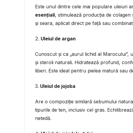
Este unul dintre cele mai populare uleiuri a
esențiali
, stimulează producția de colagen și
și seara, aplicat direct pe față sau combina
Uleiul de argan
Cunoscut și ca „aurul lichid al Marocului”, 
și steroli naturali. Hidratează profund, confe
liberi. Este ideal pentru pielea matură sau d
Uleiul de jojoba
Are o compoziție similară sebumului natural 
tipurile de ten, inclusiv cel gras. Echilibre
netedă.