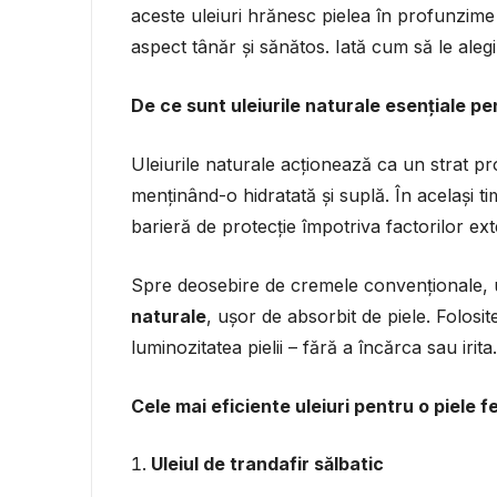
aceste uleiuri hrănesc pielea în profunzime
aspect tânăr și sănătos. Iată cum să le alegi 
De ce sunt uleiurile naturale esențiale pen
Uleiurile naturale acționează ca un strat pr
menținând-o hidratată și suplă. În același t
barieră de protecție împotriva factorilor ext
Spre deosebire de cremele convenționale, u
naturale
, ușor de absorbit de piele. Folosi
luminozitatea pielii – fără a încărca sau irita.
Cele mai eficiente uleiuri pentru o piele f
Uleiul de trandafir sălbatic