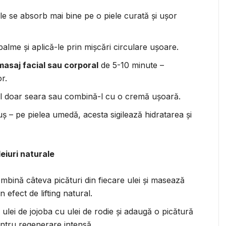
ile se absorb mai bine pe o piele curată și ușor
palme și aplică-le prin mișcări circulare ușoare.
masaj facial sau corporal
de 5-10 minute –
r.
iul doar seara sau combină-l cu o cremă ușoară.
uș – pe pielea umedă, acesta sigilează hidratarea și
eiuri naturale
mbină câteva picături din fiecare ulei și masează
n efect de lifting natural.
ulei de jojoba cu ulei de rodie și adaugă o picătură
entru regenerare intensă.