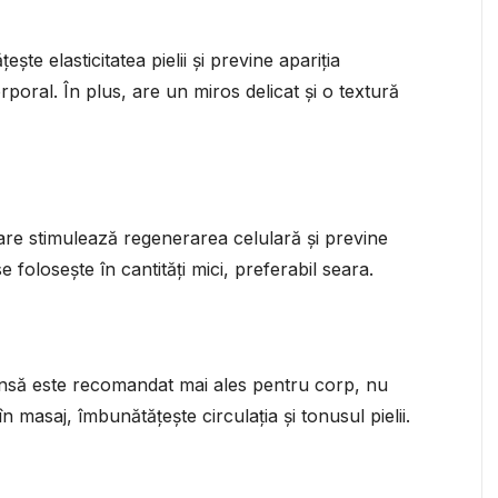
ște elasticitatea pielii și previne apariția
rporal. În plus, are un miros delicat și o textură
are stimulează regenerarea celulară și previne
e folosește în cantități mici, preferabil seara.
 însă este recomandat mai ales pentru corp, nu
n masaj, îmbunătățește circulația și tonusul pielii.