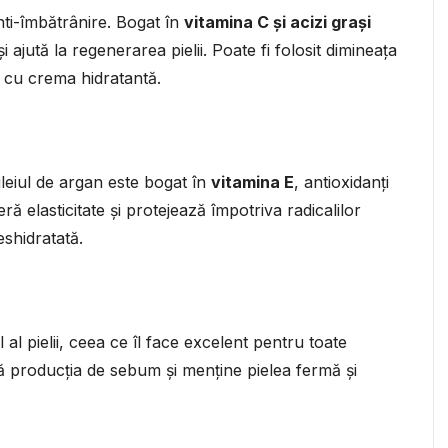
nti-îmbătrânire. Bogat în
vitamina C și acizi grași
 ajută la regenerarea pielii. Poate fi folosit dimineața
t cu crema hidratantă.
uleiul de argan este bogat în
vitamina E
, antioxidanți
ră elasticitate și protejează împotriva radicalilor
eshidratată.
al pielii, ceea ce îl face excelent pentru toate
ază producția de sebum și menține pielea fermă și