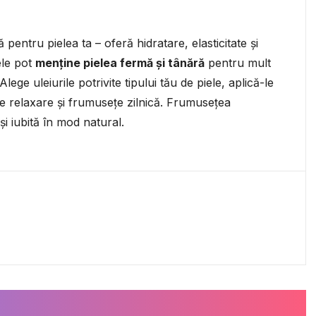
entru pielea ta – oferă hidratare, elasticitate și
ele pot
menține pielea fermă și tânără
pentru mult
lege uleiurile potrivite tipului tău de piele, aplică-le
de relaxare și frumusețe zilnică. Frumusețea
 și iubită în mod natural.