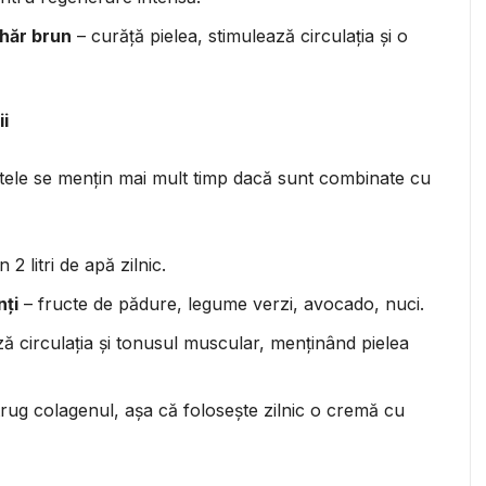
ahăr brun
– curăță pielea, stimulează circulația și o
ii
tatele se mențin mai mult timp dacă sunt combinate cu
 2 litri de apă zilnic.
nți
– fructe de pădure, legume verzi, avocado, nuci.
ază circulația și tonusul muscular, menținând pielea
rug colagenul, așa că folosește zilnic o cremă cu