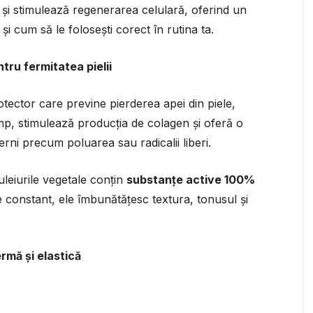
 și stimulează regenerarea celulară, oferind un
și cum să le folosești corect în rutina ta.
tru fermitatea pielii
otector care previne pierderea apei din piele,
imp, stimulează producția de colagen și oferă o
erni precum poluarea sau radicalii liberi.
leiurile vegetale conțin
substanțe active 100%
te constant, ele îmbunătățesc textura, tonusul și
ermă și elastică