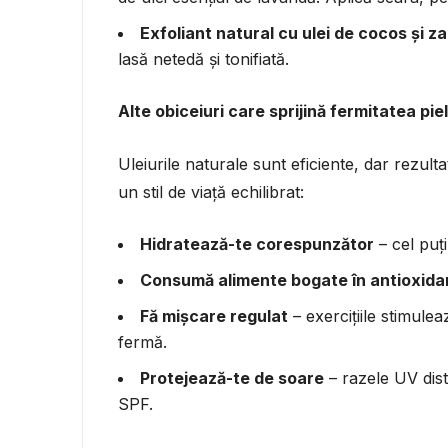
Exfoliant natural cu ulei de cocos și z
lasă netedă și tonifiată.
Alte obiceiuri care sprijină fermitatea piel
Uleiurile naturale sunt eficiente, dar rezul
un stil de viață echilibrat:
Hidratează-te corespunzător
– cel puțin
Consumă alimente bogate în antioxida
Fă mișcare regulat
– exercițiile stimule
fermă.
Protejează-te de soare
– razele UV dist
SPF.