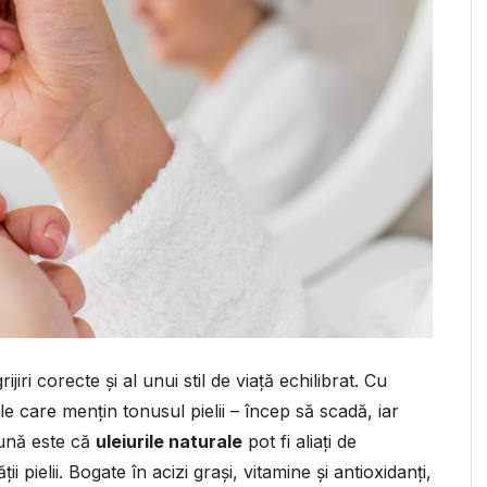
jiri corecte și al unui stil de viață echilibrat. Cu
ele care mențin tonusul pielii – încep să scadă, iar
bună este că
uleiurile naturale
pot fi aliați de
ii pielii. Bogate în acizi grași, vitamine și antioxidanți,