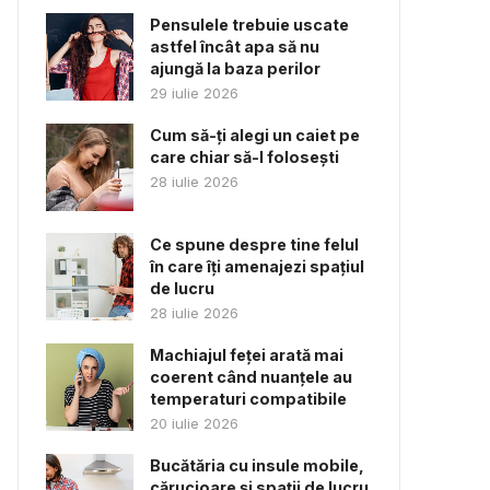
Pensulele trebuie uscate
astfel încât apa să nu
ajungă la baza perilor
29 iulie 2026
Cum să-ți alegi un caiet pe
care chiar să-l folosești
28 iulie 2026
Ce spune despre tine felul
în care îți amenajezi spațiul
de lucru
28 iulie 2026
Machiajul feței arată mai
coerent când nuanțele au
temperaturi compatibile
20 iulie 2026
Bucătăria cu insule mobile,
cărucioare și spații de lucru