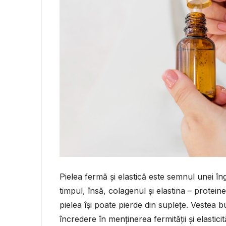
Pielea fermă și elastică este semnul unei îngri
timpul, însă, colagenul și elastina – protein
pielea își poate pierde din suplețe. Vestea 
încredere în menținerea fermității și elasticităț