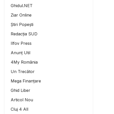
Ghidul.NET
Ziar Online
Știri Popești
Redacția SUD
Ilfov Press
Anunț Util
4My România
Un Trecător
Mega Finanțare
Ghid Liber
Articol Nou
Cluj 4 All