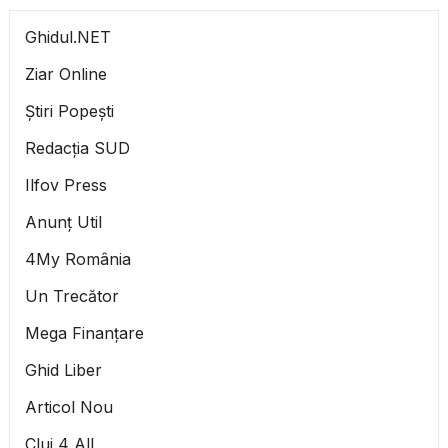
Ghidul.NET
Ziar Online
Știri Popești
Redacția SUD
Ilfov Press
Anunț Util
4My România
Un Trecător
Mega Finanțare
Ghid Liber
Articol Nou
Cluj 4 All