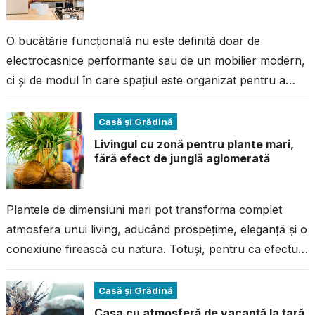
O bucătărie funcțională nu este definită doar de
electrocasnice performante sau de un mobilier modern,
ci și de modul în care spațiul este organizat pentru a
răspunde nevoilor...
Casă și Grădină
Livingul cu zonă pentru plante mari,
fără efect de junglă aglomerată
Plantele de dimensiuni mari pot transforma complet
atmosfera unui living, aducând prospețime, eleganță și o
conexiune firească cu natura. Totuși, pentru ca efectul
să fie unul rafinat și...
Casă și Grădină
Casa cu atmosferă de vacanță la țară,