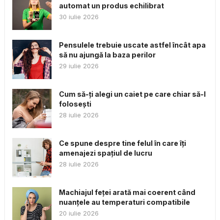
automat un produs echilibrat
30 iulie 2026
Pensulele trebuie uscate astfel încât apa
să nu ajungă la baza perilor
29 iulie 2026
Cum să-ți alegi un caiet pe care chiar să-l
folosești
28 iulie 2026
Ce spune despre tine felul în care îți
amenajezi spațiul de lucru
28 iulie 2026
Machiajul feței arată mai coerent când
nuanțele au temperaturi compatibile
20 iulie 2026