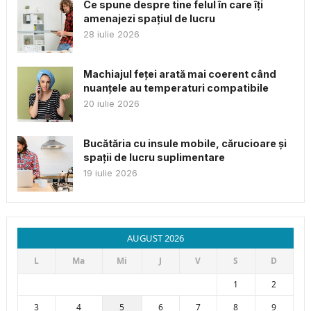
Ce spune despre tine felul în care îți
amenajezi spațiul de lucru
28 iulie 2026
Machiajul feței arată mai coerent când
nuanțele au temperaturi compatibile
20 iulie 2026
Bucătăria cu insule mobile, cărucioare și
spații de lucru suplimentare
19 iulie 2026
AUGUST 2026
L
Ma
Mi
J
V
S
D
1
2
3
4
5
6
7
8
9