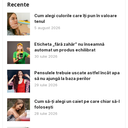
Recente
Cum alegi culorile care îți pun în valoare
tenul
5 august 2026
Eticheta „fără zahăr” nu înseamnă
automat un produs echilibrat
30 iulie 2026
Pensulele trebuie uscate astfel încât apa
să nu ajungă la baza perilor
29 iulie 2026
Cum să-ți alegi un caiet pe care chiar să-l
folosești
28 iulie 2026