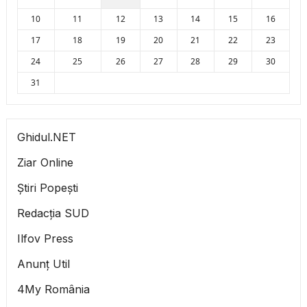
10
11
12
13
14
15
16
17
18
19
20
21
22
23
24
25
26
27
28
29
30
31
Ghidul.NET
Ziar Online
Știri Popești
Redacția SUD
Ilfov Press
Anunț Util
4My România