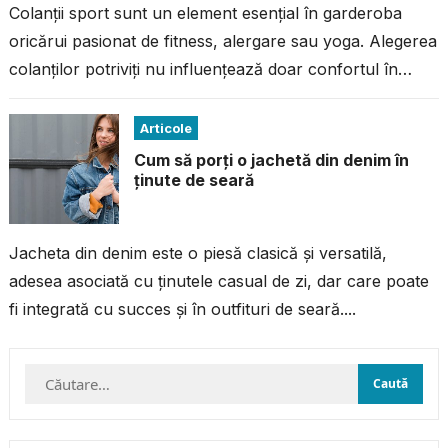
Colanții sport sunt un element esențial în garderoba
oricărui pasionat de fitness, alergare sau yoga. Alegerea
colanților potriviți nu influențează doar confortul în
timpul antrenamentului, ci și performanța...
Articole
Cum să porți o jachetă din denim în
ținute de seară
Jacheta din denim este o piesă clasică și versatilă,
adesea asociată cu ținutele casual de zi, dar care poate
fi integrată cu succes și în outfituri de seară....
Caută
după: