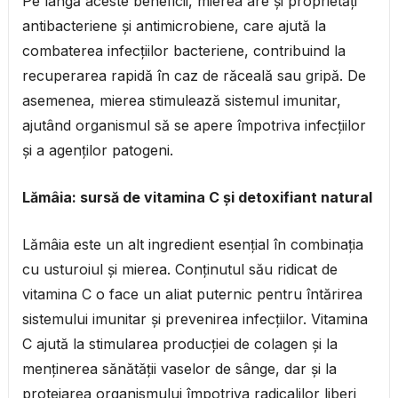
Pe lângă aceste beneficii, mierea are și proprietăți
antibacteriene și antimicrobiene, care ajută la
combaterea infecțiilor bacteriene, contribuind la
recuperarea rapidă în caz de răceală sau gripă. De
asemenea, mierea stimulează sistemul imunitar,
ajutând organismul să se apere împotriva infecțiilor
și a agenților patogeni.
Lămâia: sursă de vitamina C și detoxifiant natural
Lămâia este un alt ingredient esențial în combinația
cu usturoiul și mierea. Conținutul său ridicat de
vitamina C o face un aliat puternic pentru întărirea
sistemului imunitar și prevenirea infecțiilor. Vitamina
C ajută la stimularea producției de colagen și la
menținerea sănătății vaselor de sânge, dar și la
protejarea organismului împotriva radicalilor liberi