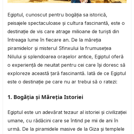
Egiptul, cunoscut pentru bogăția sa istorică,
peisajele spectaculoase și cultura fascinantă, este o
destinație de vis care atrage milioane de turiști din
întreaga lume în fiecare an. De la măreția
piramidelor și misterul Sfinxului la frumusețea
Nilului și splendoarea orașelor antice, Egiptul oferă
o experiență de neuitat pentru cei care își doresc să
exploreze această țară fascinantă. Iată de ce Egiptul
este o destinație pe care nu ar trebui să o ratezi:
1. Bogăția și Măreția Istoriei
Egiptul este un adevărat tezaur al istoriei și civilizației
umane, cu rădăcini care se întind pe mii de ani în
urmă. De la piramidele masive de la Giza și templele