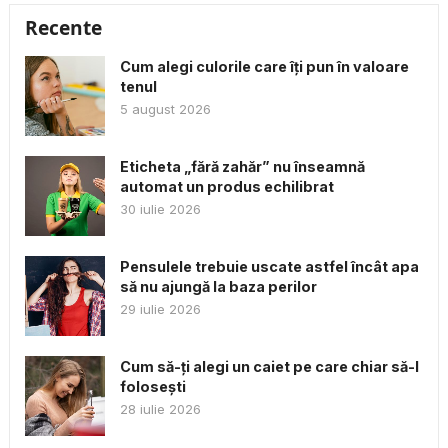
Recente
Cum alegi culorile care îți pun în valoare
tenul
5 august 2026
Eticheta „fără zahăr” nu înseamnă
automat un produs echilibrat
30 iulie 2026
Pensulele trebuie uscate astfel încât apa
să nu ajungă la baza perilor
29 iulie 2026
Cum să-ți alegi un caiet pe care chiar să-l
folosești
28 iulie 2026