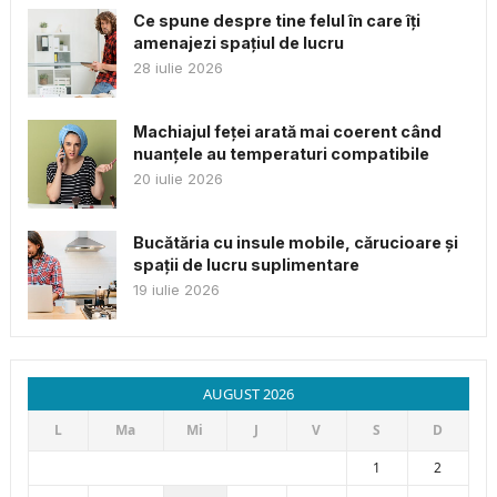
Ce spune despre tine felul în care îți
amenajezi spațiul de lucru
28 iulie 2026
Machiajul feței arată mai coerent când
nuanțele au temperaturi compatibile
20 iulie 2026
Bucătăria cu insule mobile, cărucioare și
spații de lucru suplimentare
19 iulie 2026
AUGUST 2026
L
Ma
Mi
J
V
S
D
1
2