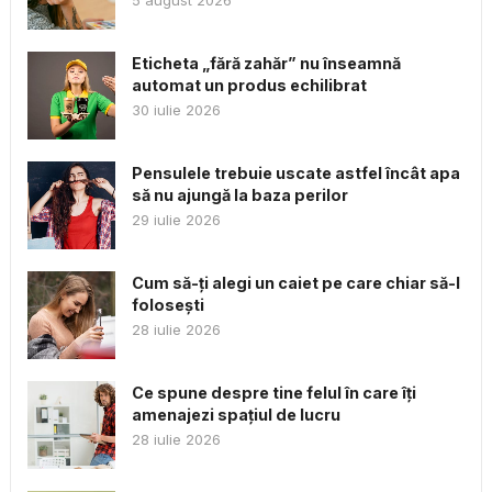
Eticheta „fără zahăr” nu înseamnă
automat un produs echilibrat
30 iulie 2026
Pensulele trebuie uscate astfel încât apa
să nu ajungă la baza perilor
29 iulie 2026
Cum să-ți alegi un caiet pe care chiar să-l
folosești
28 iulie 2026
Ce spune despre tine felul în care îți
amenajezi spațiul de lucru
28 iulie 2026