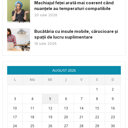
Machiajul feței arată mai coerent când
nuanțele au temperaturi compatibile
20 iulie 2026
Bucătăria cu insule mobile, cărucioare și
spații de lucru suplimentare
19 iulie 2026
AUGUST 2026
L
Ma
Mi
J
V
S
D
1
2
3
4
5
6
7
8
9
10
11
12
13
14
15
16
17
18
19
20
21
22
23
24
25
26
27
28
29
30