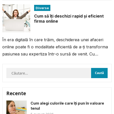
Diverse
Cum să îți deschizi rapid și eficient
firma online
În era digitală în care trăim, deschiderea unei afaceri
online poate fi o modalitate eficientă de a-ți transforma
pasiunea sau expertiza într-o sursă de venit. Cu
resursele și...
Caută
după:
Recente
Cum alegi culorile care îți pun în valoare
tenul
5 august 2026