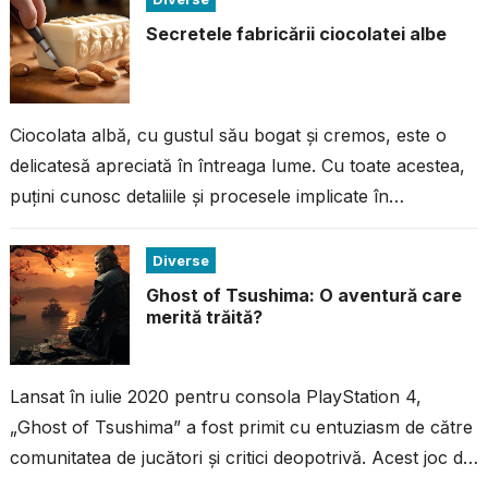
Secretele fabricării ciocolatei albe
Ciocolata albă, cu gustul său bogat și cremos, este o
delicatesă apreciată în întreaga lume. Cu toate acestea,
puțini cunosc detaliile și procesele implicate în
fabricarea acestei ciocolate...
Diverse
Ghost of Tsushima: O aventură care
merită trăită?
Lansat în iulie 2020 pentru consola PlayStation 4,
„Ghost of Tsushima” a fost primit cu entuziasm de către
comunitatea de jucători și critici deopotrivă. Acest joc de
acțiune...