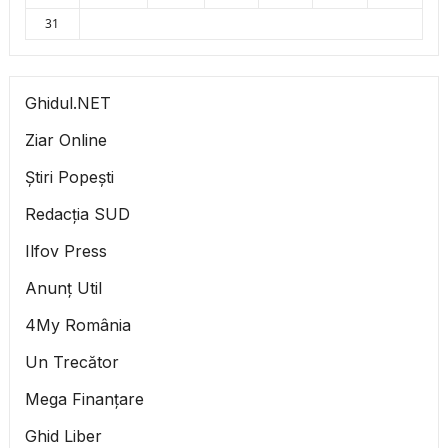
31
Ghidul.NET
Ziar Online
Știri Popești
Redacția SUD
Ilfov Press
Anunț Util
4My România
Un Trecător
Mega Finanțare
Ghid Liber