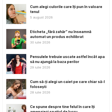
Cum alegi culorile care îți pun în valoare
tenul
5 august 2026
Eticheta „fără zahăr” nu înseamnă
automat un produs echilibrat
30 iulie 2026
Pensulele trebuie uscate astfel încât apa
să nu ajungă la baza perilor
29 iulie 2026
Cum să-ți alegi un caiet pe care chiar să-l
folosești
28 iulie 2026
Ce spune despre tine felul în care îți
amenajezi spațiul de lucru