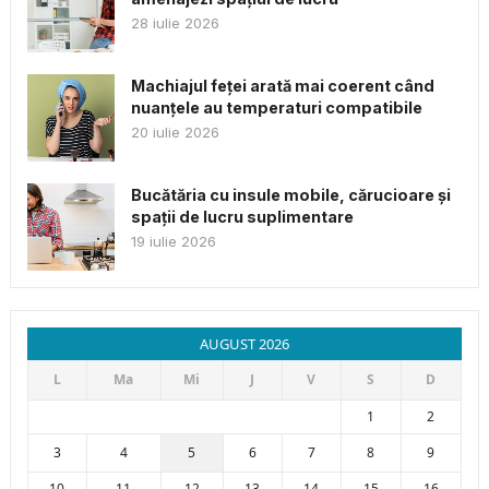
28 iulie 2026
Machiajul feței arată mai coerent când
nuanțele au temperaturi compatibile
20 iulie 2026
Bucătăria cu insule mobile, cărucioare și
spații de lucru suplimentare
19 iulie 2026
AUGUST 2026
L
Ma
Mi
J
V
S
D
1
2
3
4
5
6
7
8
9
10
11
12
13
14
15
16