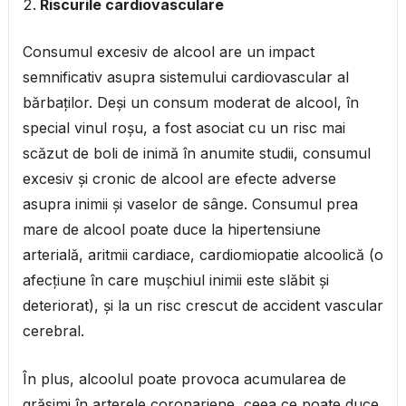
Riscurile cardiovasculare
Consumul excesiv de alcool are un impact
semnificativ asupra sistemului cardiovascular al
bărbaților. Deși un consum moderat de alcool, în
special vinul roșu, a fost asociat cu un risc mai
scăzut de boli de inimă în anumite studii, consumul
excesiv și cronic de alcool are efecte adverse
asupra inimii și vaselor de sânge. Consumul prea
mare de alcool poate duce la hipertensiune
arterială, aritmii cardiace, cardiomiopatie alcoolică (o
afecțiune în care mușchiul inimii este slăbit și
deteriorat), și la un risc crescut de accident vascular
cerebral.
În plus, alcoolul poate provoca acumularea de
grăsimi în arterele coronariene, ceea ce poate duce