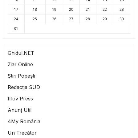
17
18
19
20
21
22
23
24
25
26
27
28
29
30
31
Ghidul.NET
Ziar Online
Știri Popești
Redacția SUD
Ilfov Press
Anunț Util
4My România
Un Trecător