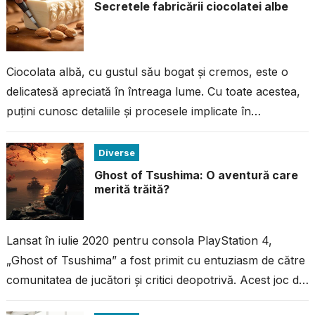
Secretele fabricării ciocolatei albe
Ciocolata albă, cu gustul său bogat și cremos, este o
delicatesă apreciată în întreaga lume. Cu toate acestea,
puțini cunosc detaliile și procesele implicate în
fabricarea acestei ciocolate...
Diverse
Ghost of Tsushima: O aventură care
merită trăită?
Lansat în iulie 2020 pentru consola PlayStation 4,
„Ghost of Tsushima” a fost primit cu entuziasm de către
comunitatea de jucători și critici deopotrivă. Acest joc de
acțiune...