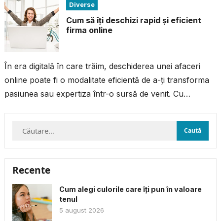
Diverse
Cum să îți deschizi rapid și eficient
firma online
În era digitală în care trăim, deschiderea unei afaceri
online poate fi o modalitate eficientă de a-ți transforma
pasiunea sau expertiza într-o sursă de venit. Cu
resursele și...
Caută
după:
Recente
Cum alegi culorile care îți pun în valoare
tenul
5 august 2026