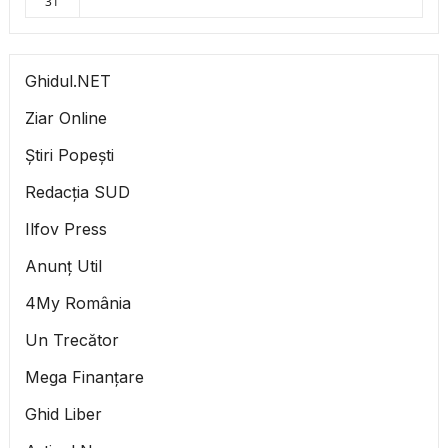
31
Ghidul.NET
Ziar Online
Știri Popești
Redacția SUD
Ilfov Press
Anunț Util
4My România
Un Trecător
Mega Finanțare
Ghid Liber