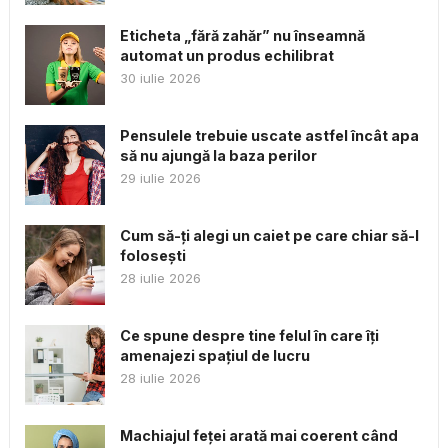
Eticheta „fără zahăr” nu înseamnă
automat un produs echilibrat
30 iulie 2026
Pensulele trebuie uscate astfel încât apa
să nu ajungă la baza perilor
29 iulie 2026
Cum să-ți alegi un caiet pe care chiar să-l
folosești
28 iulie 2026
Ce spune despre tine felul în care îți
amenajezi spațiul de lucru
28 iulie 2026
Machiajul feței arată mai coerent când