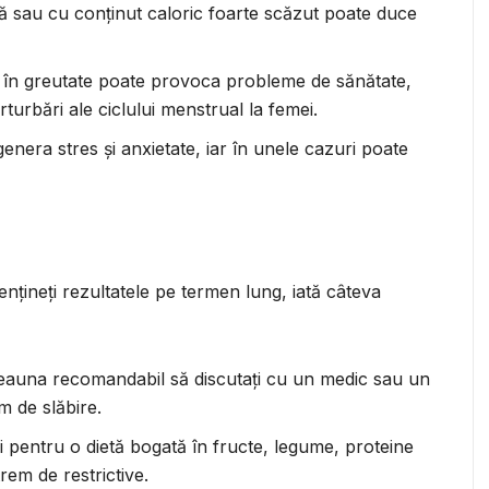
vă sau cu conținut caloric foarte scăzut poate duce
 în greutate poate provoca probleme de sănătate,
rturbări ale ciclului menstrual la femei.
enera stres și anxietate, iar în unele cazuri poate
ențineți rezultatele pe termen lung, iată câteva
eauna recomandabil să discutați cu un medic sau un
m de slăbire.
 pentru o dietă bogată în fructe, legume, proteine
trem de restrictive.