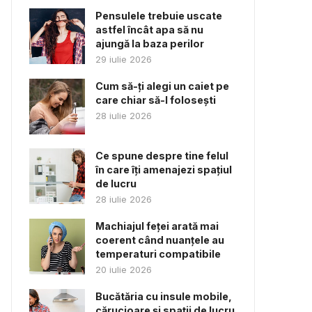
Pensulele trebuie uscate
astfel încât apa să nu
ajungă la baza perilor
29 iulie 2026
Cum să-ți alegi un caiet pe
care chiar să-l folosești
28 iulie 2026
Ce spune despre tine felul
în care îți amenajezi spațiul
de lucru
28 iulie 2026
Machiajul feței arată mai
coerent când nuanțele au
temperaturi compatibile
20 iulie 2026
Bucătăria cu insule mobile,
cărucioare și spații de lucru