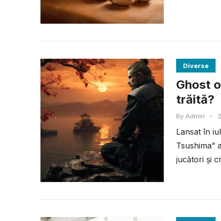
Diverse
Ghost o
trăită?
By
Admin
•
2
Lansat în i
Tsushima” a
jucători și c