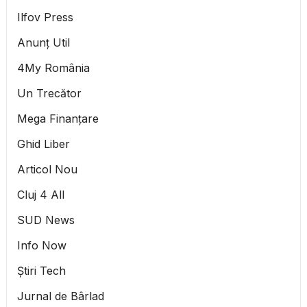
Ilfov Press
Anunț Util
4My România
Un Trecător
Mega Finanțare
Ghid Liber
Articol Nou
Cluj 4 All
SUD News
Info Now
Știri Tech
Jurnal de Bârlad