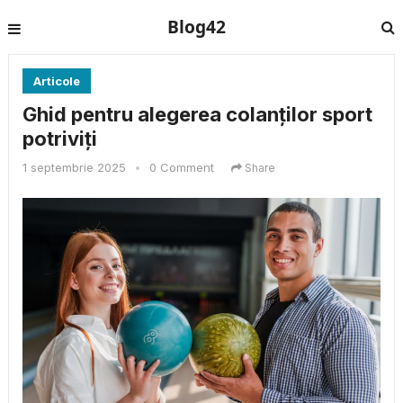
Blog42
Articole
Ghid pentru alegerea colanților sport
potriviți
1 septembrie 2025
•
0 Comment
Share