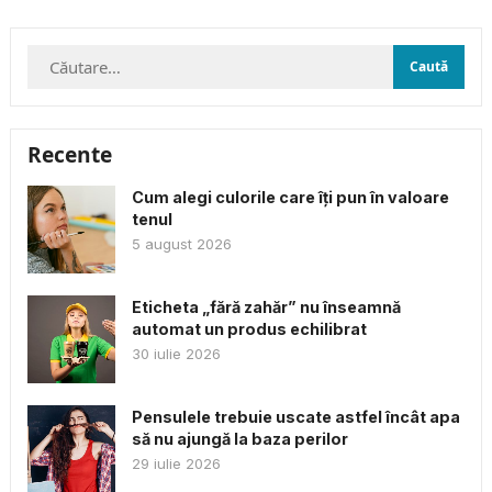
acestea, menținerea motivației pe termen lung...
Caută
după:
Recente
Cum alegi culorile care îți pun în valoare
tenul
5 august 2026
Eticheta „fără zahăr” nu înseamnă
automat un produs echilibrat
30 iulie 2026
Pensulele trebuie uscate astfel încât apa
să nu ajungă la baza perilor
29 iulie 2026