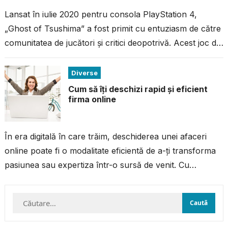
Lansat în iulie 2020 pentru consola PlayStation 4,
„Ghost of Tsushima” a fost primit cu entuziasm de către
comunitatea de jucători și critici deopotrivă. Acest joc de
acțiune...
Diverse
Cum să îți deschizi rapid și eficient
firma online
În era digitală în care trăim, deschiderea unei afaceri
online poate fi o modalitate eficientă de a-ți transforma
pasiunea sau expertiza într-o sursă de venit. Cu
resursele și...
Caută
după: