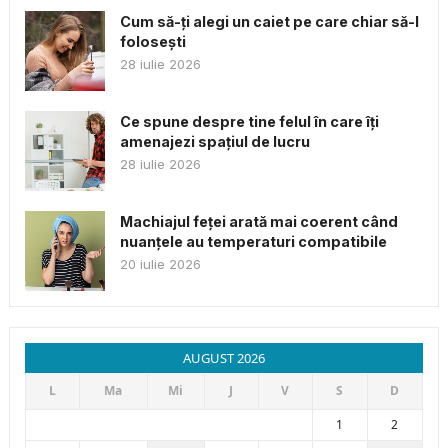
Cum să-ți alegi un caiet pe care chiar să-l
folosești
28 iulie 2026
Ce spune despre tine felul în care îți
amenajezi spațiul de lucru
28 iulie 2026
Machiajul feței arată mai coerent când
nuanțele au temperaturi compatibile
20 iulie 2026
AUGUST 2026
L
Ma
Mi
J
V
S
D
1
2