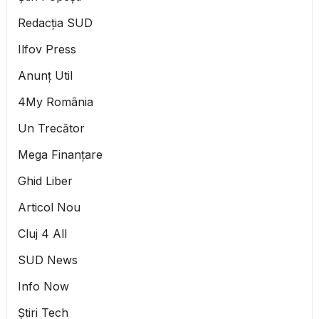
Redacția SUD
Ilfov Press
Anunț Util
4My România
Un Trecător
Mega Finanțare
Ghid Liber
Articol Nou
Cluj 4 All
SUD News
Info Now
Știri Tech