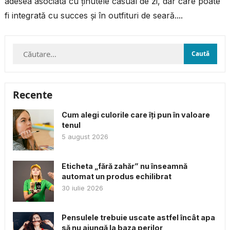
adesea asociată cu ținutele casual de zi, dar care poate
fi integrată cu succes și în outfituri de seară....
Caută
după:
Recente
Cum alegi culorile care îți pun în valoare
tenul
5 august 2026
Eticheta „fără zahăr” nu înseamnă
automat un produs echilibrat
30 iulie 2026
Pensulele trebuie uscate astfel încât apa
să nu ajungă la baza perilor