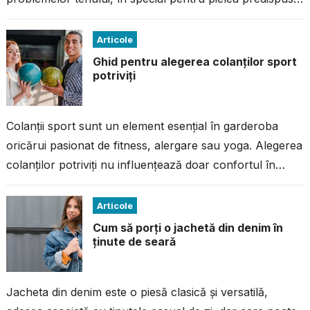
la imperfecțiuni. Dacă ai avut...
Articole
Ghid pentru alegerea colanților sport
potriviți
Colanții sport sunt un element esențial în garderoba
oricărui pasionat de fitness, alergare sau yoga. Alegerea
colanților potriviți nu influențează doar confortul în
timpul antrenamentului, ci și performanța...
Articole
Cum să porți o jachetă din denim în
ținute de seară
Jacheta din denim este o piesă clasică și versatilă,