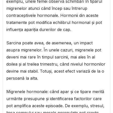
exemplu, unele femei observă schimbări în tiparul
migrenelor atunci când încep sau întrerup
contraceptivele hormonale. Hormonii din aceste
tratamente pot modifica echilibrul hormonal și pot
influența apariția durerilor de cap.
Sarcina poate avea, de asemenea, un impact
asupra migrenelor. În unele cazuri, migrenele pot
deveni mai rare în timpul sarcinii, mai ales în al
doilea și al treilea trimestru, când nivelul hormonilor
devine mai stabil. Totuși, acest efect variază de la o
persoană la alta.
Migrenele hormonale: când apar și ce tipare merită
urmărite presupune și identificarea factorilor care
pot amplifica aceste episoade. De exemplu, stresul,
lipsa somnului sau mesele neregulate pot crește