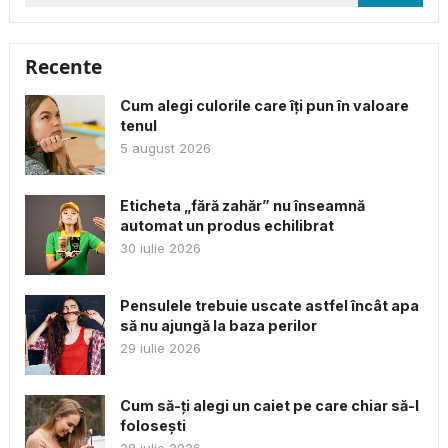
după:
Recente
Cum alegi culorile care îți pun în valoare
tenul
5 august 2026
Eticheta „fără zahăr” nu înseamnă
automat un produs echilibrat
30 iulie 2026
Pensulele trebuie uscate astfel încât apa
să nu ajungă la baza perilor
29 iulie 2026
Cum să-ți alegi un caiet pe care chiar să-l
folosești