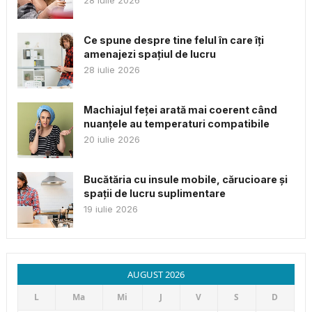
28 iulie 2026
Ce spune despre tine felul în care îți
amenajezi spațiul de lucru
28 iulie 2026
Machiajul feței arată mai coerent când
nuanțele au temperaturi compatibile
20 iulie 2026
Bucătăria cu insule mobile, cărucioare și
spații de lucru suplimentare
19 iulie 2026
AUGUST 2026
L
Ma
Mi
J
V
S
D