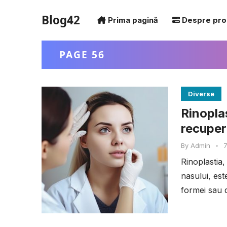
Blog42
Prima pagină
Despre pro
PAGE 56
Diverse
Rinopla
recuper
By
Admin
•
7
Rinoplastia
nasului, es
formei sau d