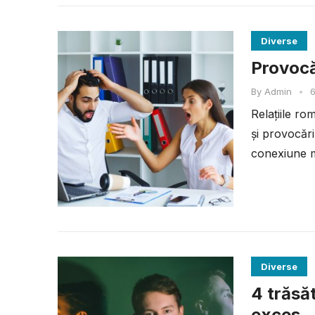
Diverse
Provocăr
By
Admin
•
6
Relațiile ro
și provocări
conexiune ma
Diverse
4 trăsă
exces