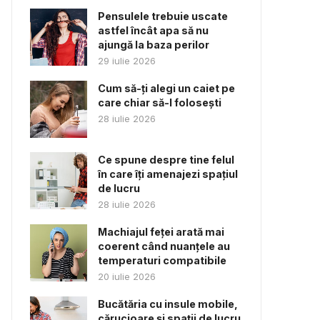
Pensulele trebuie uscate
astfel încât apa să nu
ajungă la baza perilor
29 iulie 2026
Cum să-ți alegi un caiet pe
care chiar să-l folosești
28 iulie 2026
Ce spune despre tine felul
în care îți amenajezi spațiul
de lucru
28 iulie 2026
Machiajul feței arată mai
coerent când nuanțele au
temperaturi compatibile
20 iulie 2026
Bucătăria cu insule mobile,
cărucioare și spații de lucru