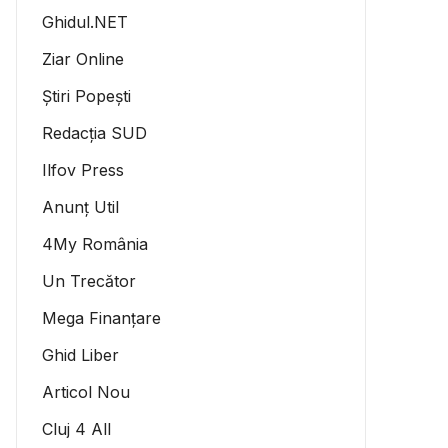
Ghidul.NET
Ziar Online
Știri Popești
Redacția SUD
Ilfov Press
Anunț Util
4My România
Un Trecător
Mega Finanțare
Ghid Liber
Articol Nou
Cluj 4 All