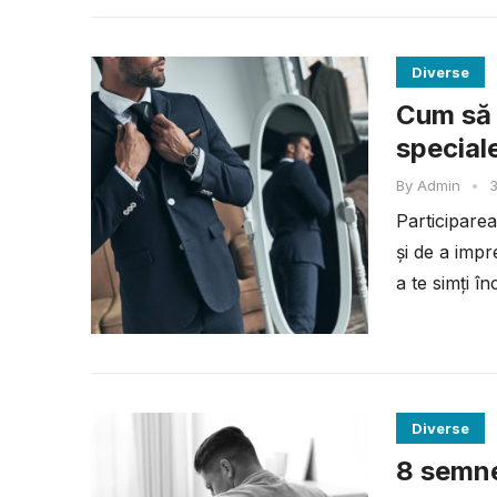
Diverse
Cum să 
special
By
Admin
•
Participarea
și de a impr
a te simți în
Diverse
8 semne