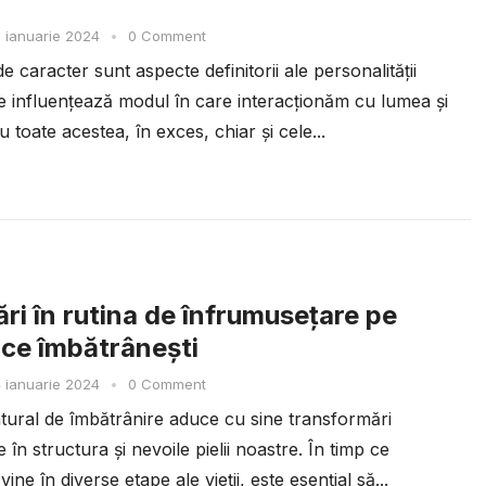
 ianuarie 2024
•
0 Comment
de caracter sunt aspecte definitorii ale personalității
e influențează modul în care interacționăm cu lumea și
Cu toate acestea, în exces, chiar și cele...
ri în rutina de înfrumusețare pe
ce îmbătrânești
 ianuarie 2024
•
0 Comment
tural de îmbătrânire aduce cu sine transformări
e în structura și nevoile pielii noastre. În timp ce
ine în diverse etape ale vieții, este esențial să...