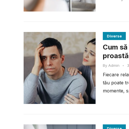
Diverse
Cum să î
proastă
By
Admin
•
3
Fiecare rel
tău poate tr
momente, spr
Diverse