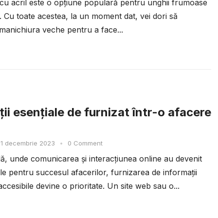
cu acril este o opțiune populară pentru unghii frumoase
e. Cu toate acestea, la un moment dat, vei dori să
 manichiura veche pentru a face...
ii esențiale de furnizat într-o afacere
31 decembrie 2023
•
0 Comment
ală, unde comunicarea și interacțiunea online au devenit
e pentru succesul afacerilor, furnizarea de informații
 accesibile devine o prioritate. Un site web sau o...