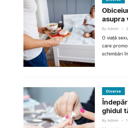
Obiceiur
asupra v
By
Admin
•
2
O viață sexu
care promove
schimbări în
Diverse
Îndepăr
ghidul 
By
Admin
•
1