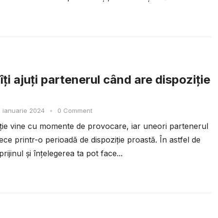
ți ajuți partenerul când are dispoziție
 ianuarie 2024
•
0 Comment
ație vine cu momente de provocare, iar uneori partenerul
ece printr-o perioadă de dispoziție proastă. În astfel de
ijinul și înțelegerea ta pot face...