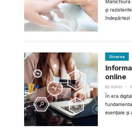
Manichiura 
și rezistent
îndepărtezi
Diverse
Informaț
online
By
Admin
•
În era digit
fundamental
esențiale și