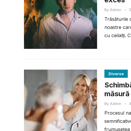
By
Admin
•
5
Trăsăturile 
noastre car
cu ceilalți. 
Diverse
Schimbă
măsură 
By
Admin
•
4
Procesul na
semnificativ
frumusețea v