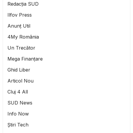
Redacția SUD
Ilfov Press
Anunț Util
4My România
Un Trecător
Mega Finanțare
Ghid Liber
Articol Nou
Cluj 4 All
SUD News
Info Now
Știri Tech