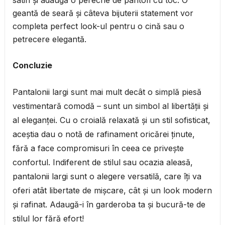
satin și adaugă o pereche de pantofi cu toc. O
geantă de seară și câteva bijuterii statement vor
completa perfect look-ul pentru o cină sau o
petrecere elegantă.
Concluzie
Pantalonii largi sunt mai mult decât o simplă piesă
vestimentară comodă – sunt un simbol al libertății și
al eleganței. Cu o croială relaxată și un stil sofisticat,
aceștia dau o notă de rafinament oricărei ținute,
fără a face compromisuri în ceea ce privește
confortul. Indiferent de stilul sau ocazia aleasă,
pantalonii largi sunt o alegere versatilă, care îți va
oferi atât libertate de mișcare, cât și un look modern
și rafinat. Adaugă-i în garderoba ta și bucură-te de
stilul lor fără efort!