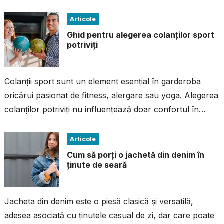
la imperfecțiuni. Dacă ai avut...
Articole
Ghid pentru alegerea colanților sport
potriviți
Colanții sport sunt un element esențial în garderoba
oricărui pasionat de fitness, alergare sau yoga. Alegerea
colanților potriviți nu influențează doar confortul în
timpul antrenamentului, ci și performanța...
Articole
Cum să porți o jachetă din denim în
ținute de seară
Jacheta din denim este o piesă clasică și versatilă,
adesea asociată cu ținutele casual de zi, dar care poate