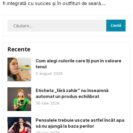
fi integrată cu succes și în outfituri de seară....
Caută
după:
Recente
Cum alegi culorile care îți pun în valoare
tenul
5 august 2026
Eticheta „fără zahăr” nu înseamnă
automat un produs echilibrat
30 iulie 2026
Pensulele trebuie uscate astfel încât apa
să nu ajungă la baza perilor
29 iulie 2026