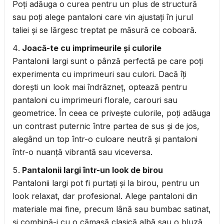
Poți adăuga o curea pentru un plus de structură
sau poți alege pantaloni care vin ajustați în jurul
taliei și se lărgesc treptat pe măsură ce coboară.
Joacă-te cu imprimeurile și culorile
Pantalonii largi sunt o pânză perfectă pe care poți
experimenta cu imprimeuri sau culori. Dacă îți
dorești un look mai îndrăzneț, optează pentru
pantaloni cu imprimeuri florale, carouri sau
geometrice. În ceea ce privește culorile, poți adăuga
un contrast puternic între partea de sus și de jos,
alegând un top într-o culoare neutră și pantaloni
într-o nuanță vibrantă sau viceversa.
Pantalonii largi într-un look de birou
Pantalonii largi pot fi purtați și la birou, pentru un
look relaxat, dar profesional. Alege pantaloni din
materiale mai fine, precum lână sau bumbac satinat,
și combină-i cu o cămașă clasică albă sau o bluză