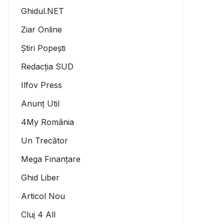
Ghidul.NET
Ziar Online
Știri Popești
Redacția SUD
Ilfov Press
Anunț Util
4My România
Un Trecător
Mega Finanțare
Ghid Liber
Articol Nou
Cluj 4 All