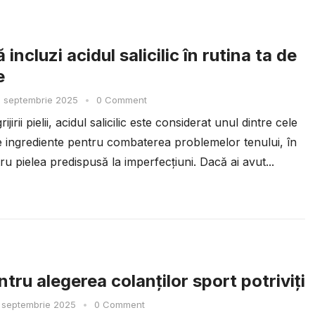
 incluzi acidul salicilic în rutina ta de
e
 septembrie 2025
•
0 Comment
ijirii pielii, acidul salicilic este considerat unul dintre cele
te ingrediente pentru combaterea problemelor tenului, în
ru pielea predispusă la imperfecțiuni. Dacă ai avut...
tru alegerea colanților sport potriviți
 septembrie 2025
•
0 Comment