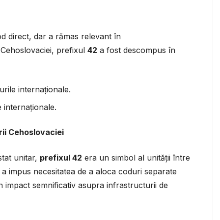
d direct, dar a rămas relevant în
Cehoslovaciei, prefixul
42
a fost descompus în
rile internaționale.
 internaționale.
ării Cehoslovaciei
tat unitar,
prefixul 42
era un simbol al unității între
i a impus necesitatea de a aloca coduri separate
n impact semnificativ asupra infrastructurii de