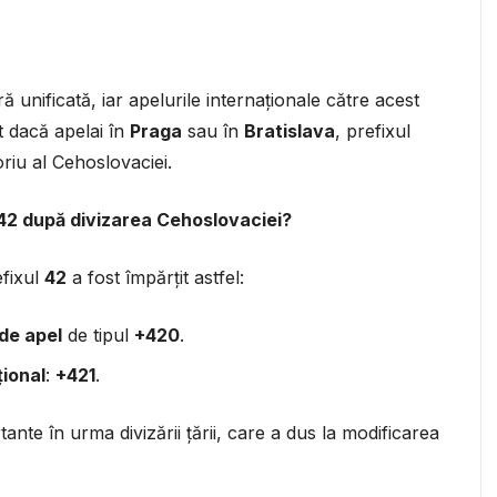
ă unificată, iar apelurile internaționale către acest
t dacă apelai în
Praga
sau în
Bratislava
, prefixul
toriu al Cehoslovaciei.
 42 după divizarea Cehoslovaciei?
efixul
42
a fost împărțit astfel:
 de apel
de tipul
+420
.
țional
:
+421
.
nte în urma divizării țării, care a dus la modificarea