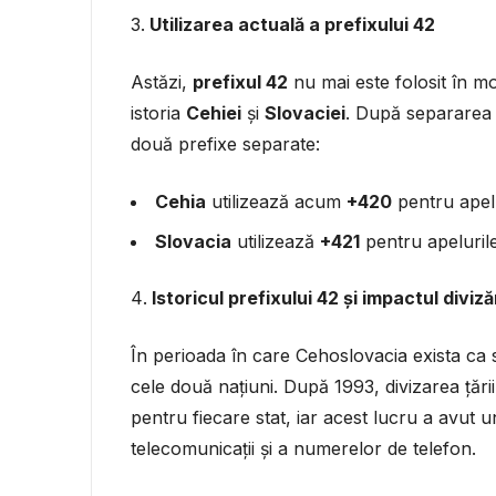
Utilizarea actuală a prefixului 42
Astăzi,
prefixul 42
nu mai este folosit în mo
istoria
Cehiei
și
Slovaciei
. După separarea 
două prefixe separate:
Cehia
utilizează acum
+420
pentru apelu
Slovacia
utilizează
+421
pentru apelurile
Istoricul prefixului 42 și impactul diviz
În perioada în care Cehoslovacia exista ca s
cele două națiuni. După 1993, divizarea țări
pentru fiecare stat, iar acest lucru a avut u
telecomunicații și a numerelor de telefon.