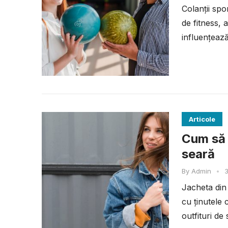
Colanții spo
de fitness, 
influențează
performanța
Articole
Cum să 
seară
By
Admin
•
3
Jacheta din 
cu ținutele 
outfituri de 