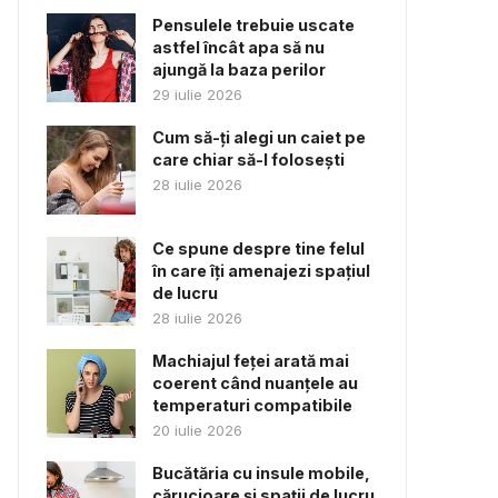
Pensulele trebuie uscate
astfel încât apa să nu
ajungă la baza perilor
29 iulie 2026
Cum să-ți alegi un caiet pe
care chiar să-l folosești
28 iulie 2026
Ce spune despre tine felul
în care îți amenajezi spațiul
de lucru
28 iulie 2026
Machiajul feței arată mai
coerent când nuanțele au
temperaturi compatibile
20 iulie 2026
Bucătăria cu insule mobile,
cărucioare și spații de lucru