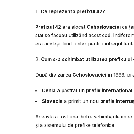
Ce reprezenta prefixul 42?
Prefixul 42
era alocat
Cehoslovaciei
ca țar
stat se făceau utilizând acest cod. Indiferen
era același, fiind unitar pentru întregul teri
Cum s-a schimbat utilizarea prefixului
După
divizarea Cehoslovaciei
în 1993, pr
Cehia
a păstrat un
prefix internațional
Slovacia
a primit un nou
prefix interna
Aceasta a fost una dintre schimbările importa
și a sistemului de prefixe telefonice.