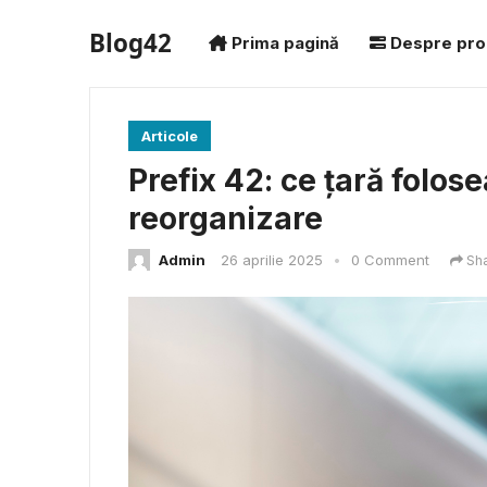
Blog42
Prima pagină
Despre pro
Articole
Prefix 42: ce țară folos
reorganizare
Admin
26 aprilie 2025
•
0 Comment
Sh