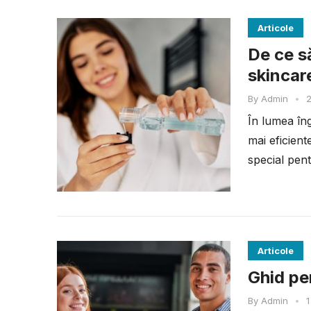
Articole
De ce să
skincar
By
Admin
•
2
În lumea îngr
mai eficien
special pent
Articole
Ghid pen
By
Admin
•
1