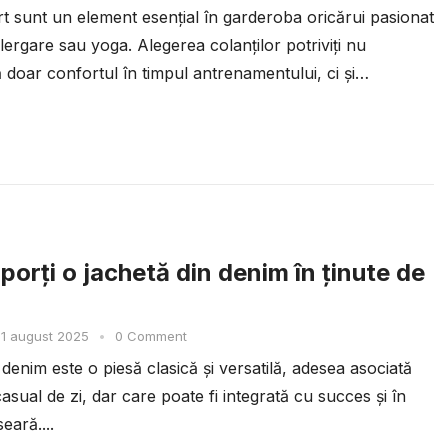
rt sunt un element esențial în garderoba oricărui pasionat
alergare sau yoga. Alegerea colanților potriviți nu
 doar confortul în timpul antrenamentului, ci și
...
porți o jachetă din denim în ținute de
1 august 2025
•
0 Comment
denim este o piesă clasică și versatilă, adesea asociată
casual de zi, dar care poate fi integrată cu succes și în
seară....