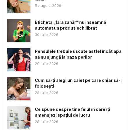
5 august 2026
Eticheta „fără zahăr” nu înseamnă
automat un produs echilibrat
30 iulie 2026
Pensulele trebuie uscate astfel încât apa
să nu ajungă la baza perilor
29 iulie 2026
Cum să-ți alegi un caiet pe care chiar să-l
folosești
28 iulie 2026
Ce spune despre tine felul în care îți
amenajezi spațiul de lucru
28 iulie 2026