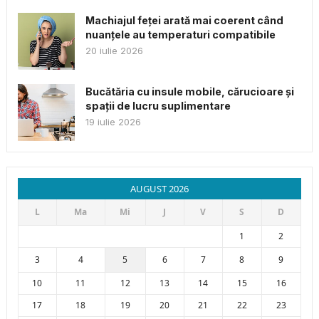
Machiajul feței arată mai coerent când
nuanțele au temperaturi compatibile
20 iulie 2026
Bucătăria cu insule mobile, cărucioare și
spații de lucru suplimentare
19 iulie 2026
AUGUST 2026
L
Ma
Mi
J
V
S
D
1
2
3
4
5
6
7
8
9
10
11
12
13
14
15
16
17
18
19
20
21
22
23