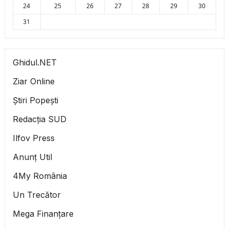
24
25
26
27
28
29
30
31
Ghidul.NET
Ziar Online
Știri Popești
Redacția SUD
Ilfov Press
Anunț Util
4My România
Un Trecător
Mega Finanțare