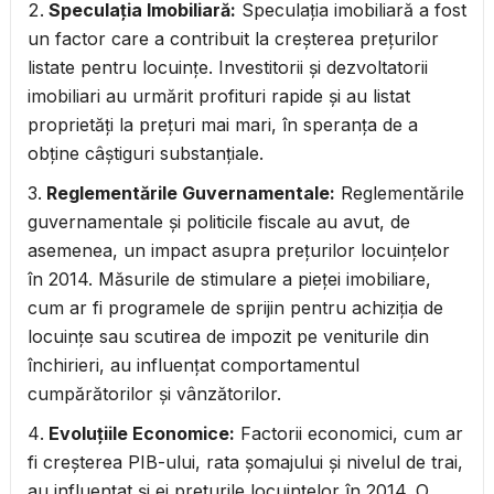
Speculația Imobiliară:
Speculația imobiliară a fost
un factor care a contribuit la creșterea prețurilor
listate pentru locuințe. Investitorii și dezvoltatorii
imobiliari au urmărit profituri rapide și au listat
proprietăți la prețuri mai mari, în speranța de a
obține câștiguri substanțiale.
Reglementările Guvernamentale:
Reglementările
guvernamentale și politicile fiscale au avut, de
asemenea, un impact asupra prețurilor locuințelor
în 2014. Măsurile de stimulare a pieței imobiliare,
cum ar fi programele de sprijin pentru achiziția de
locuințe sau scutirea de impozit pe veniturile din
închirieri, au influențat comportamentul
cumpărătorilor și vânzătorilor.
Evoluțiile Economice:
Factorii economici, cum ar
fi creșterea PIB-ului, rata șomajului și nivelul de trai,
au influențat și ei prețurile locuințelor în 2014. O