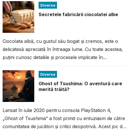
Diverse
Secretele fabricării ciocolatei albe
Ciocolata albă, cu gustul său bogat și cremos, este o
delicatesă apreciată în întreaga lume. Cu toate acestea,
puțini cunosc detaliile și procesele implicate în
fabricarea acestei ciocolate...
Diverse
Ghost of Tsushima: O aventură care
merită trăită?
Lansat în iulie 2020 pentru consola PlayStation 4,
„Ghost of Tsushima” a fost primit cu entuziasm de către
comunitatea de jucători și critici deopotrivă. Acest joc de