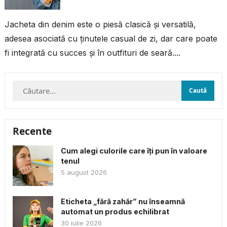
Jacheta din denim este o piesă clasică și versatilă,
adesea asociată cu ținutele casual de zi, dar care poate
fi integrată cu succes și în outfituri de seară....
Caută
după:
Recente
Cum alegi culorile care îți pun în valoare
tenul
5 august 2026
Eticheta „fără zahăr” nu înseamnă
automat un produs echilibrat
30 iulie 2026