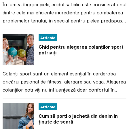
În lumea îngrijirii pielii, acidul salicilic este considerat unul
dintre cele mai eficiente ingrediente pentru combaterea
problemelor tenului, în special pentru pielea predispusă
la imperfecțiuni. Dacă ai avut...
Articole
Ghid pentru alegerea colanților sport
potriviți
Colanții sport sunt un element esențial în garderoba
oricărui pasionat de fitness, alergare sau yoga. Alegerea
colanților potriviți nu influențează doar confortul în
timpul antrenamentului, ci și performanța...
Articole
Cum să porți o jachetă din denim în
ținute de seară