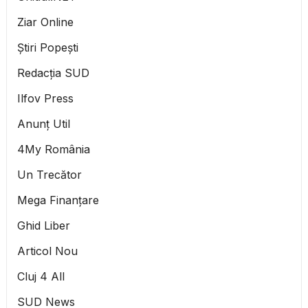
Ziar Online
Știri Popești
Redacția SUD
Ilfov Press
Anunț Util
4My România
Un Trecător
Mega Finanțare
Ghid Liber
Articol Nou
Cluj 4 All
SUD News