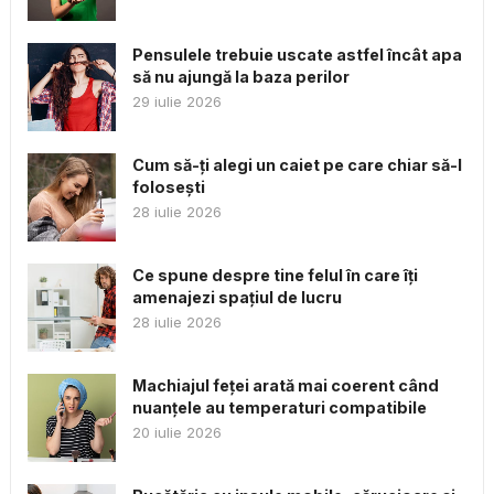
Pensulele trebuie uscate astfel încât apa
să nu ajungă la baza perilor
29 iulie 2026
Cum să-ți alegi un caiet pe care chiar să-l
folosești
28 iulie 2026
Ce spune despre tine felul în care îți
amenajezi spațiul de lucru
28 iulie 2026
Machiajul feței arată mai coerent când
nuanțele au temperaturi compatibile
20 iulie 2026