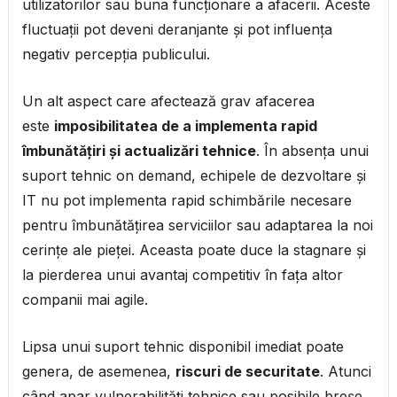
utilizatorilor sau buna funcționare a afacerii. Aceste
fluctuații pot deveni deranjante și pot influența
negativ percepția publicului.
Un alt aspect care afectează grav afacerea
este
imposibilitatea de a implementa rapid
îmbunătățiri și actualizări tehnice
. În absența unui
suport tehnic on demand, echipele de dezvoltare și
IT nu pot implementa rapid schimbările necesare
pentru îmbunătățirea serviciilor sau adaptarea la noi
cerințe ale pieței. Aceasta poate duce la stagnare și
la pierderea unui avantaj competitiv în fața altor
companii mai agile.
Lipsa unui suport tehnic disponibil imediat poate
genera, de asemenea,
riscuri de securitate
. Atunci
când apar vulnerabilități tehnice sau posibile breșe