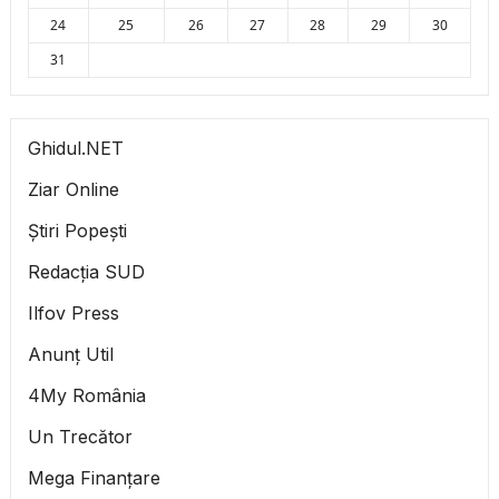
24
25
26
27
28
29
30
31
Ghidul.NET
Ziar Online
Știri Popești
Redacția SUD
Ilfov Press
Anunț Util
4My România
Un Trecător
Mega Finanțare