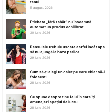
tenul
5 august 2026
Eticheta „fără zahăr” nu înseamnă
automat un produs echilibrat
30 iulie 2026
Pensulele trebuie uscate astfel încât apa
să nu ajungă la baza perilor
29 iulie 2026
Cum să-ți alegi un caiet pe care chiar să-l
folosești
28 iulie 2026
Ce spune despre tine felul în care îți
amenajezi spațiul de lucru
28 iulie 2026