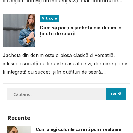
colanților potriviți nu influențează doar confortul în
timpul antrenamentului, ci și performanța...
Articole
Cum să porți o jachetă din denim în
ținute de seară
Jacheta din denim este o piesă clasică și versatilă,
adesea asociată cu ținutele casual de zi, dar care poate
fi integrată cu succes și în outfituri de seară....
Caută
după:
Recente
Cum alegi culorile care îți pun în valoare