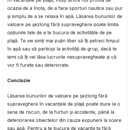
În vacanțele pe plajă, mulți dintre noi profită de
ocazia de a înota, de a face sporturi nautice sau pur
și simplu de a se relaxa în apă. Lăsarea bunurilor de
valoare pe șezlong fără supraveghere poate limita
opțiunile tale de a te bucura de activitățile de pe
plajă. Te vei simți mai puțin liber să îți petreci timpul
în apă sau să participi la activități de grup, dacă te
temi că îți vei lăsa lucrurile nesupravegheate și că
vor fi furate sau deteriorate.
Concluzie
Lăsarea bunurilor de valoare pe șezlong fără
supraveghere în vacanțele de plajă poate duce la o
serie de riscuri, de la furturi și accidente, până la
deteriorarea obiectelor din cauza expunerii la soare
sau apă. Pentru a te bucura de vacanța ta fără