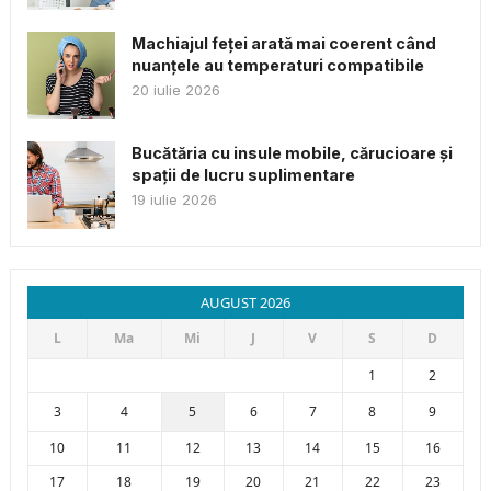
Machiajul feței arată mai coerent când
nuanțele au temperaturi compatibile
20 iulie 2026
Bucătăria cu insule mobile, cărucioare și
spații de lucru suplimentare
19 iulie 2026
AUGUST 2026
L
Ma
Mi
J
V
S
D
1
2
3
4
5
6
7
8
9
10
11
12
13
14
15
16
17
18
19
20
21
22
23