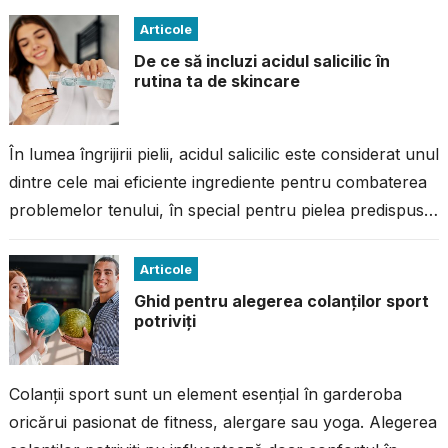
Articole
De ce să incluzi acidul salicilic în
rutina ta de skincare
În lumea îngrijirii pielii, acidul salicilic este considerat unul
dintre cele mai eficiente ingrediente pentru combaterea
problemelor tenului, în special pentru pielea predispusă
la imperfecțiuni. Dacă ai avut...
Articole
Ghid pentru alegerea colanților sport
potriviți
Colanții sport sunt un element esențial în garderoba
oricărui pasionat de fitness, alergare sau yoga. Alegerea