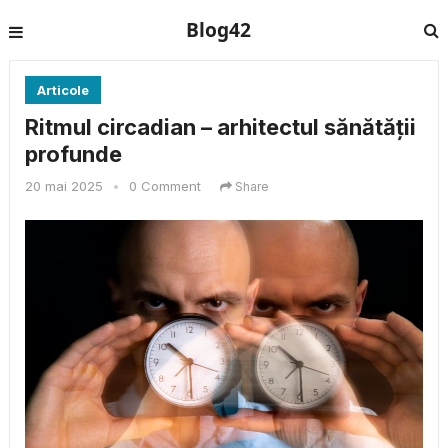
Blog42
Articole
Ritmul circadian – arhitectul sănătății
profunde
20 mai 2025
•
0 Comment
Share