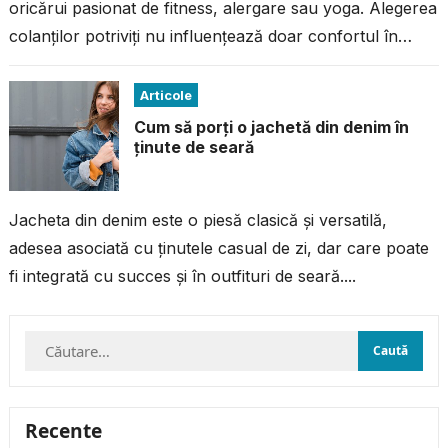
oricărui pasionat de fitness, alergare sau yoga. Alegerea
colanților potriviți nu influențează doar confortul în
timpul antrenamentului, ci și performanța...
Articole
Cum să porți o jachetă din denim în
ținute de seară
Jacheta din denim este o piesă clasică și versatilă,
adesea asociată cu ținutele casual de zi, dar care poate
fi integrată cu succes și în outfituri de seară....
Caută
după:
Recente