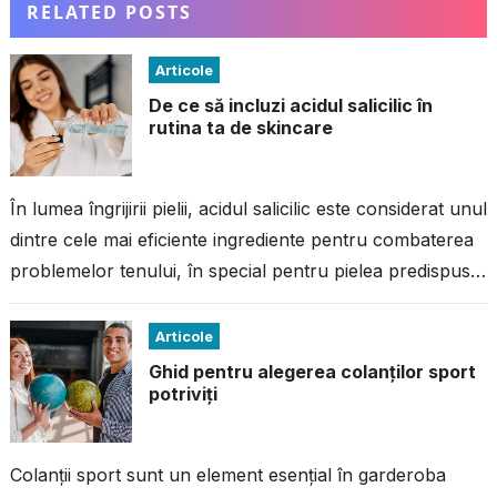
RELATED POSTS
Articole
De ce să incluzi acidul salicilic în
rutina ta de skincare
În lumea îngrijirii pielii, acidul salicilic este considerat unul
dintre cele mai eficiente ingrediente pentru combaterea
problemelor tenului, în special pentru pielea predispusă
la imperfecțiuni. Dacă ai avut...
Articole
Ghid pentru alegerea colanților sport
potriviți
Colanții sport sunt un element esențial în garderoba