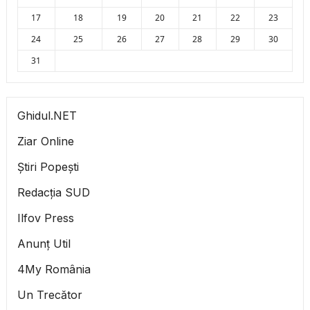
17
18
19
20
21
22
23
24
25
26
27
28
29
30
31
Ghidul.NET
Ziar Online
Știri Popești
Redacția SUD
Ilfov Press
Anunț Util
4My România
Un Trecător