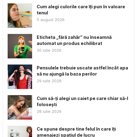
Cum alegi culorile care îți pun în valoare
tenul
5 august 2026
Eticheta „fără zahăr” nu înseamnă
automat un produs echilibrat
30 iulie 2026
Pensulele trebuie uscate astfel încât apa
să nu ajungă la baza perilor
29 iulie 2026
Cum să-ți alegi un caiet pe care chiar să-l
folosești
28 iulie 2026
Ce spune despre tine felul în care îți
amenajezi spațiul de lucru