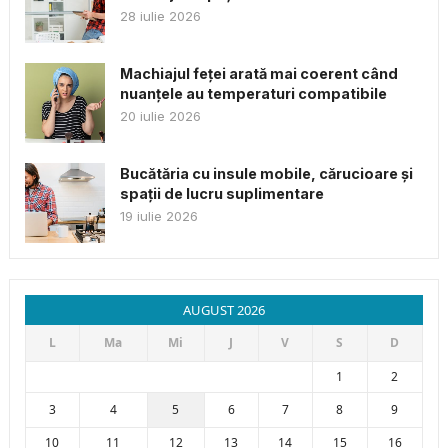
28 iulie 2026
Machiajul feței arată mai coerent când
nuanțele au temperaturi compatibile
20 iulie 2026
Bucătăria cu insule mobile, cărucioare și
spații de lucru suplimentare
19 iulie 2026
AUGUST 2026
L
Ma
Mi
J
V
S
D
1
2
3
4
5
6
7
8
9
10
11
12
13
14
15
16