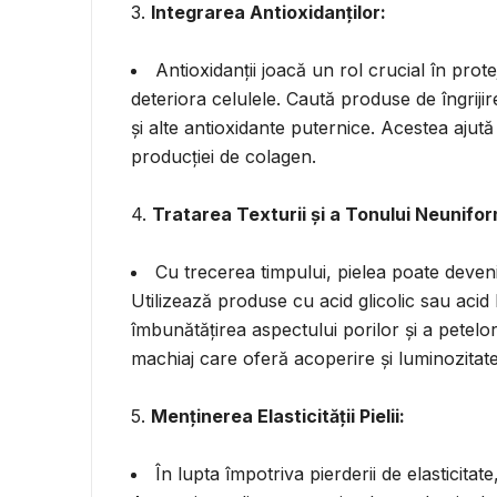
3.
Integrarea Antioxidanților:
Antioxidanții joacă un rol crucial în protej
deteriora celulele. Caută produse de îngrij
și alte antioxidante puternice. Acestea ajută
producției de colagen.
4.
Tratarea Texturii și a Tonului Neunifor
Cu trecerea timpului, pielea poate deveni 
Utilizează produse cu acid glicolic sau acid 
îmbunătățirea aspectului porilor și a petelo
machiaj care oferă acoperire și luminozitat
5.
Menținerea Elasticității Pielii:
În lupta împotriva pierderii de elasticitat