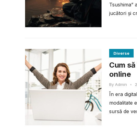
Tsushima” a
jucători și c
Diverse
Cum să î
online
By
Admin
•
2
În era digit
modalitate e
sursă de ven