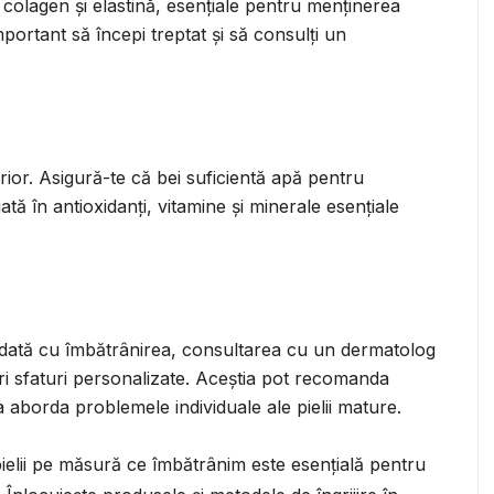
 colagen și elastină, esențiale pentru menținerea
e important să începi treptat și să consulți un
erior. Asigură-te că bei suficientă apă pentru
tă în antioxidanți, vitamine și minerale esențiale
odată cu îmbătrânirea, consultarea cu un dermatolog
oferi sfaturi personalizate. Aceștia pot recomanda
 aborda problemele individuale ale pielii mature.
pielii pe măsură ce îmbătrânim este esențială pentru