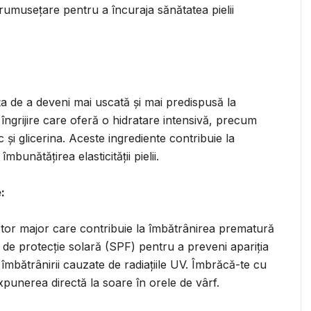
umusețare pentru a încuraja sănătatea pielii
ța de a deveni mai uscată și mai predispusă la
ngrijire care oferă o hidratare intensivă, precum
c și glicerina. Aceste ingrediente contribuie la
mbunătățirea elasticității pielii.
:
tor major care contribuie la îmbătrânirea prematură
r de protecție solară (SPF) pentru a preveni apariția
e îmbătrânirii cauzate de radiațiile UV. Îmbrăcă-te cu
expunerea directă la soare în orele de vârf.