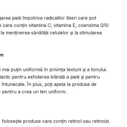
area pielii împotriva radicalilor liberi care pot
ire care conțin vitamina C, vitamina E, coenzima Q10
 la menținerea sănătății celulelor și la stimularea
m:
mai puțin uniformă în privința texturii și a tonului.
lactic pentru exfolierea blândă a pielii și pentru
r întunecate. În plus, poți apela la produse de
e pentru a crea un ten uniform.
e, folosește produse care conțin retinol sau retinoizi.