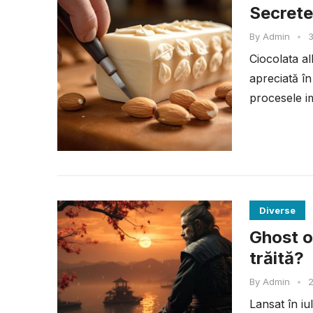
Secretel
By
Admin
•
3
Ciocolata al
apreciată în
procesele im
Diverse
Ghost o
trăită?
By
Admin
•
2
Lansat în i