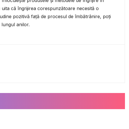
 Înlocuiește produsele și metodele de îngrijire în
nu uita că îngrijirea corespunzătoare necesită o
titudine pozitivă față de procesul de îmbătrânire, poți
lungul anilor.