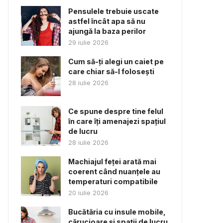
Pensulele trebuie uscate
astfel încât apa să nu
ajungă la baza perilor
29 iulie 2026
Cum să-ți alegi un caiet pe
care chiar să-l folosești
28 iulie 2026
Ce spune despre tine felul
în care îți amenajezi spațiul
de lucru
28 iulie 2026
Machiajul feței arată mai
coerent când nuanțele au
temperaturi compatibile
20 iulie 2026
Bucătăria cu insule mobile,
cărucioare și spații de lucru