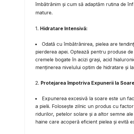
îmbătrânim și cum să adaptăm rutina de înfr
mature.
1.
Hidratare Intensivă:
Odată cu îmbătrânirea, pielea are tendin
pierderea apei. Optează pentru produse de î
cremele bogate în acizi grași, acid hialuroni
menținerea nivelului optim de hidratare și la î
2.
Protejarea împotriva Expunerii la Soare
Expunerea excesivă la soare este un fac
a pielii. Folosește zilnic un produs cu facto
ridurilor, petelor solare și a altor semne al
haine care acoperă eficient pielea și evită 