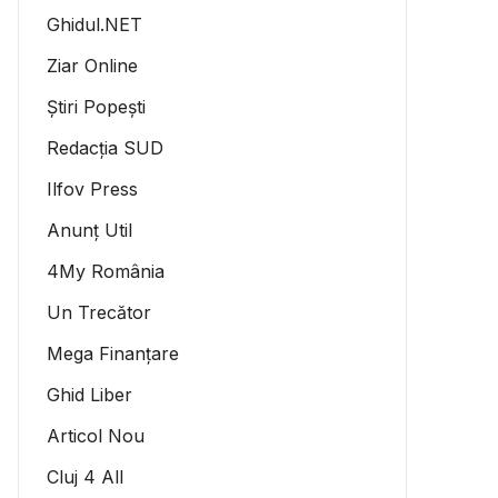
Ghidul.NET
Ziar Online
Știri Popești
Redacția SUD
Ilfov Press
Anunț Util
4My România
Un Trecător
Mega Finanțare
Ghid Liber
Articol Nou
Cluj 4 All