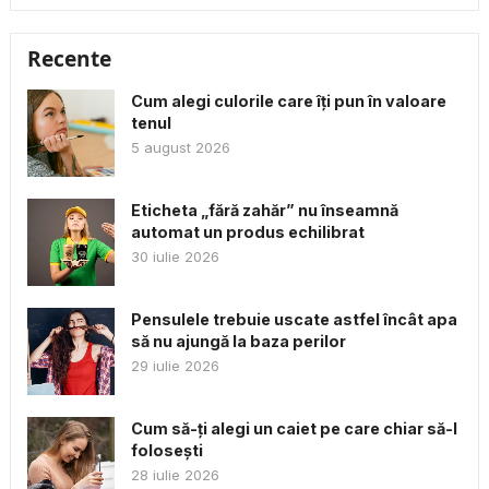
Recente
Cum alegi culorile care îți pun în valoare
tenul
5 august 2026
Eticheta „fără zahăr” nu înseamnă
automat un produs echilibrat
30 iulie 2026
Pensulele trebuie uscate astfel încât apa
să nu ajungă la baza perilor
29 iulie 2026
Cum să-ți alegi un caiet pe care chiar să-l
folosești
28 iulie 2026