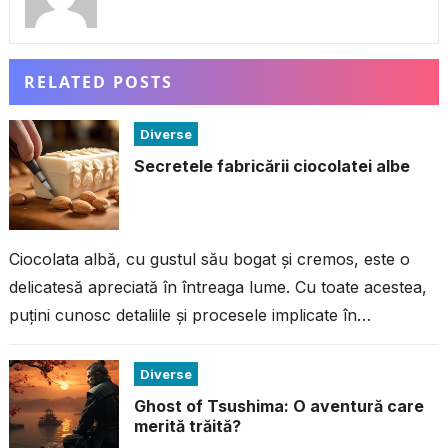
RELATED POSTS
Diverse
Secretele fabricării ciocolatei albe
Ciocolata albă, cu gustul său bogat și cremos, este o
delicatesă apreciată în întreaga lume. Cu toate acestea,
puțini cunosc detaliile și procesele implicate în
fabricarea acestei ciocolate...
Diverse
Ghost of Tsushima: O aventură care
merită trăită?