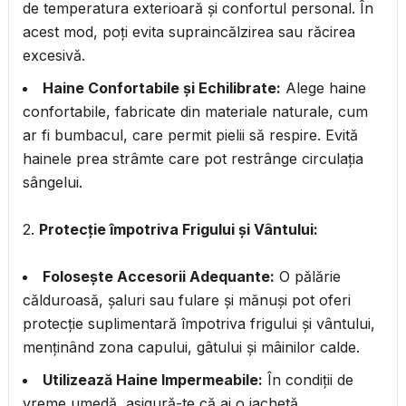
de temperatura exterioară și confortul personal. În
acest mod, poți evita supraincălzirea sau răcirea
excesivă.
Haine Confortabile și Echilibrate:
Alege haine
confortabile, fabricate din materiale naturale, cum
ar fi bumbacul, care permit pielii să respire. Evită
hainele prea strâmte care pot restrânge circulația
sângelui.
2.
Protecție împotriva Frigului și Vântului:
Folosește Accesorii Adequante:
O pălărie
călduroasă, șaluri sau fulare și mănuși pot oferi
protecție suplimentară împotriva frigului și vântului,
menținând zona capului, gâtului și mâinilor calde.
Utilizează Haine Impermeabile:
În condiții de
vreme umedă, asigură-te că ai o jachetă