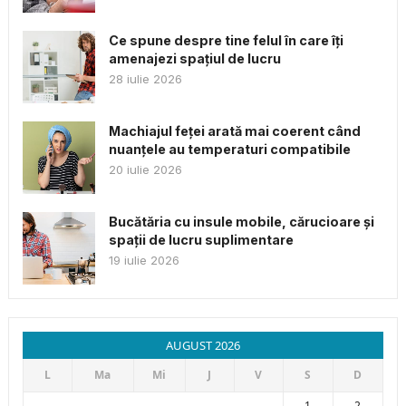
Ce spune despre tine felul în care îți
amenajezi spațiul de lucru
28 iulie 2026
Machiajul feței arată mai coerent când
nuanțele au temperaturi compatibile
20 iulie 2026
Bucătăria cu insule mobile, cărucioare și
spații de lucru suplimentare
19 iulie 2026
AUGUST 2026
L
Ma
Mi
J
V
S
D
1
2