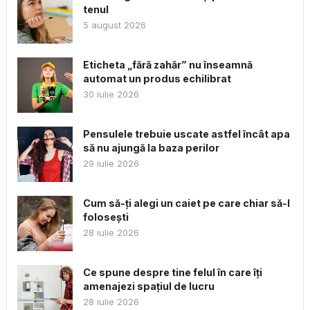
tenul
5 august 2026
Eticheta „fără zahăr” nu înseamnă
automat un produs echilibrat
30 iulie 2026
Pensulele trebuie uscate astfel încât apa
să nu ajungă la baza perilor
29 iulie 2026
Cum să-ți alegi un caiet pe care chiar să-l
folosești
28 iulie 2026
Ce spune despre tine felul în care îți
amenajezi spațiul de lucru
28 iulie 2026