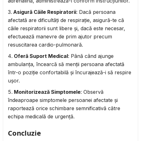
adrenalină, administrează-l conform instrucțiunilor.
Asigură Căile Respiratorii
: Dacă persoana
afectată are dificultăți de respirație, asigură-te că
căile respiratorii sunt libere și, dacă este necesar,
efectuează manevre de prim ajutor precum
resuscitarea cardio-pulmonară.
Oferă Suport Medical
: Până când ajunge
ambulanța, încearcă să menții persoana afectată
într-o poziție confortabilă și încurajează-i să respire
ușor.
Monitorizează Simptomele
: Observă
îndeaproape simptomele persoanei afectate și
raportează orice schimbare semnificativă către
echipa medicală de urgență.
Concluzie