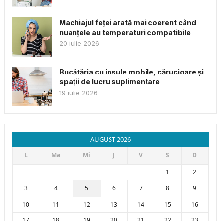
Machiajul feței arată mai coerent când
nuanțele au temperaturi compatibile
20 iulie 2026
Bucătăria cu insule mobile, cărucioare și
spații de lucru suplimentare
19 iulie 2026
AUGUST 2026
L
Ma
Mi
J
V
S
D
1
2
3
4
5
6
7
8
9
10
11
12
13
14
15
16
17
18
19
20
21
22
23