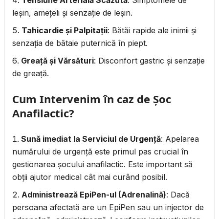
Tensiune Arterială Scăzută
: Simptomele de
leșin, amețeli și senzație de leșin.
Tahicardie și Palpitații
: Bătăi rapide ale inimii și
senzația de bătaie puternică în piept.
Greață și Vărsături
: Disconfort gastric și senzație
de greață.
Cum Intervenim în caz de Șoc
Anafilactic?
Sună imediat la Serviciul de Urgență
: Apelarea
numărului de urgență este primul pas crucial în
gestionarea șocului anafilactic. Este important să
obții ajutor medical cât mai curând posibil.
Administrează EpiPen-ul (Adrenalină)
: Dacă
persoana afectată are un EpiPen sau un injector de