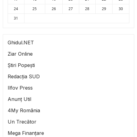
24
25
26
27
28
29
30
31
Ghidul.NET
Ziar Online
Știri Popești
Redacția SUD
Ilfov Press
Anunț Util
4My România
Un Trecător
Mega Finanțare