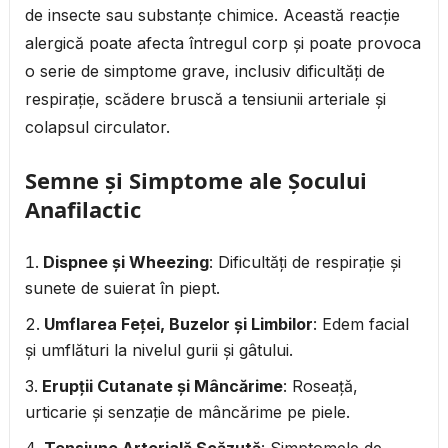
de insecte sau substanțe chimice. Această reacție
alergică poate afecta întregul corp și poate provoca
o serie de simptome grave, inclusiv dificultăți de
respirație, scădere bruscă a tensiunii arteriale și
colapsul circulator.
Semne și Simptome ale Șocului
Anafilactic
Dispnee și Wheezing
: Dificultăți de respirație și
sunete de suierat în piept.
Umflarea Feței, Buzelor și Limbilor
: Edem facial
și umflături la nivelul gurii și gâtului.
Erupții Cutanate și Mâncărime
: Roseață,
urticarie și senzație de mâncărime pe piele.