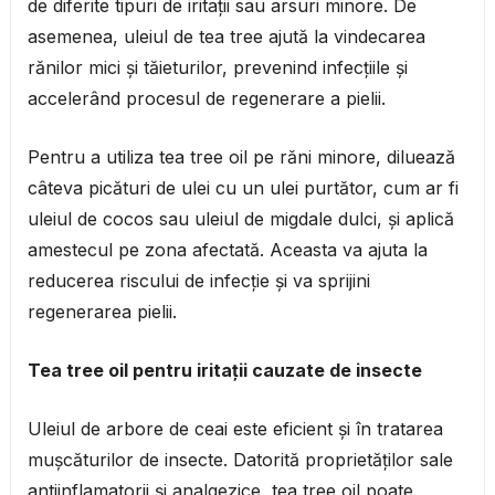
de diferite tipuri de iritații sau arsuri minore. De
asemenea, uleiul de tea tree ajută la vindecarea
rănilor mici și tăieturilor, prevenind infecțiile și
accelerând procesul de regenerare a pielii.
Pentru a utiliza tea tree oil pe răni minore, diluează
câteva picături de ulei cu un ulei purtător, cum ar fi
uleiul de cocos sau uleiul de migdale dulci, și aplică
amestecul pe zona afectată. Aceasta va ajuta la
reducerea riscului de infecție și va sprijini
regenerarea pielii.
Tea tree oil pentru iritații cauzate de insecte
Uleiul de arbore de ceai este eficient și în tratarea
mușcăturilor de insecte. Datorită proprietăților sale
antiinflamatorii și analgezice, tea tree oil poate