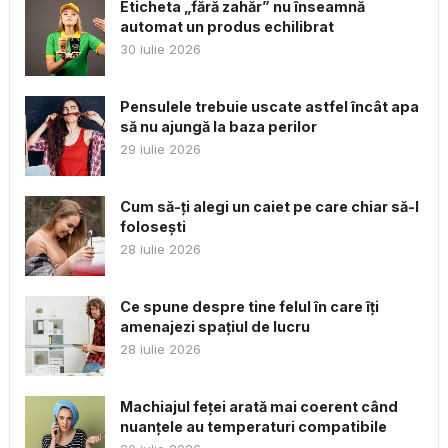
Eticheta „fără zahăr” nu înseamnă
automat un produs echilibrat
30 iulie 2026
Pensulele trebuie uscate astfel încât apa
să nu ajungă la baza perilor
29 iulie 2026
Cum să-ți alegi un caiet pe care chiar să-l
folosești
28 iulie 2026
Ce spune despre tine felul în care îți
amenajezi spațiul de lucru
28 iulie 2026
Machiajul feței arată mai coerent când
nuanțele au temperaturi compatibile