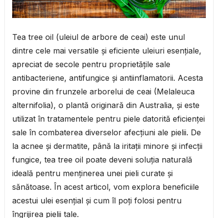
Tea tree oil (uleiul de arbore de ceai) este unul
dintre cele mai versatile și eficiente uleiuri esențiale,
apreciat de secole pentru proprietățile sale
antibacteriene, antifungice și antiinflamatorii. Acesta
provine din frunzele arborelui de ceai (Melaleuca
alternifolia), o plantă originară din Australia, și este
utilizat în tratamentele pentru piele datorită eficienței
sale în combaterea diverselor afecțiuni ale pielii. De
la acnee și dermatite, până la iritații minore și infecții
fungice, tea tree oil poate deveni soluția naturală
ideală pentru menținerea unei pieli curate și
sănătoase. În acest articol, vom explora beneficiile
acestui ulei esențial și cum îl poți folosi pentru
îngrijirea pielii tale.