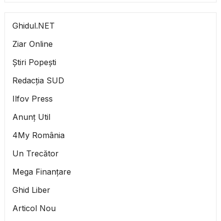
Ghidul.NET
Ziar Online
Știri Popești
Redacția SUD
Ilfov Press
Anunț Util
4My România
Un Trecător
Mega Finanțare
Ghid Liber
Articol Nou