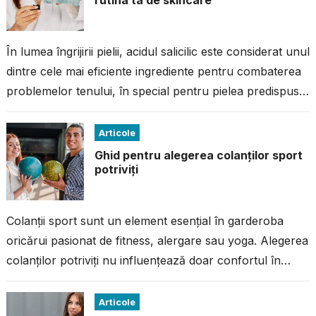
rutina ta de skincare
În lumea îngrijirii pielii, acidul salicilic este considerat unul
dintre cele mai eficiente ingrediente pentru combaterea
problemelor tenului, în special pentru pielea predispusă
la imperfecțiuni. Dacă ai avut...
Articole
Ghid pentru alegerea colanților sport
potriviți
Colanții sport sunt un element esențial în garderoba
oricărui pasionat de fitness, alergare sau yoga. Alegerea
colanților potriviți nu influențează doar confortul în
timpul antrenamentului, ci și performanța...
Articole