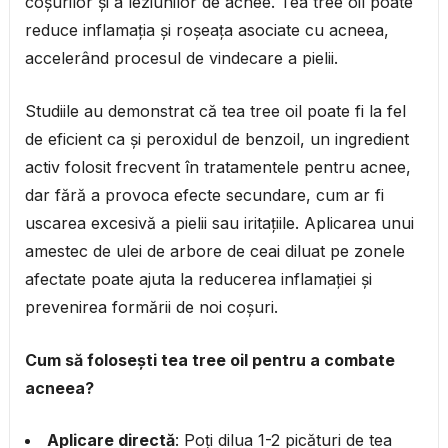
coșurilor și a leziunilor de acnee. Tea tree oil poate
reduce inflamația și roșeața asociate cu acneea,
accelerând procesul de vindecare a pielii.
Studiile au demonstrat că tea tree oil poate fi la fel
de eficient ca și peroxidul de benzoil, un ingredient
activ folosit frecvent în tratamentele pentru acnee,
dar fără a provoca efecte secundare, cum ar fi
uscarea excesivă a pielii sau iritațiile. Aplicarea unui
amestec de ulei de arbore de ceai diluat pe zonele
afectate poate ajuta la reducerea inflamației și
prevenirea formării de noi coșuri.
Cum să folosești tea tree oil pentru a combate
acneea?
Aplicare directă
: Poți dilua 1-2 picături de tea